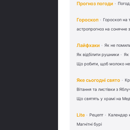
Прогноз погоди
Погод
Гороскоп
Гороскоп на
астропрогноз на сонячне 
Лайфхаки
Як не помили
Як відбілити рушники
Як
Що робити, щоб молоко не
Яке сьогодні свято
Кр
Вітання та листівки з Ябл
Що святять у храмі на Ме
Lite
Рецепт
Календар 
Магнітні бурі