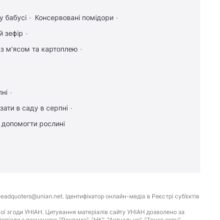
у бабусі
Консервовані помідори
й зефір
 з м'ясом та картоплею
пні
зати в саду в серпні
к допомогти рослині
eadquoters@unian.net. Ідентифікатор онлайн-медіа в Реєстрі суб’єктів
ої згоди УНІАН. Цитування матеріалів сайту УНІАН дозволено за
іали з позначкою "Реклама", "НК", "Актуально", "Точка зору",