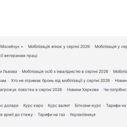
 Мосейчук +
Мобілізація жінок у серпні 2026
Мобілізація у се
сії ветеранам праці
и Львова
Мобілізація осіб з інвалідністю в серпні 2026
Мобіліз
рам
Хто не отримає бронь від мобілізації у серпні 2026
Новин
агрожує повістка в серпні 2026
Новини Харкова
Чи потрібно
рс долара
Курс євро
Курс валют
Біткоіни-курс
Тарифи на
в армії до стажу
Тарифи на газ
Укрзалізниця