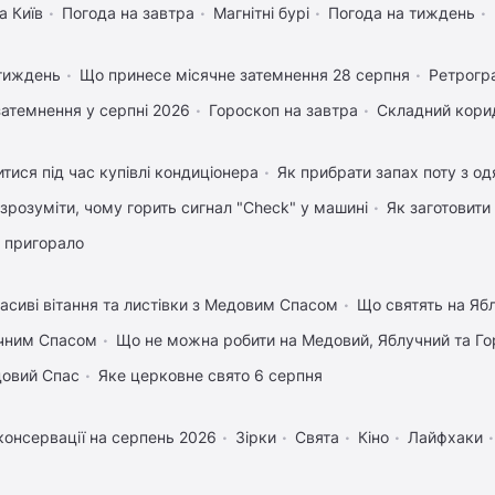
а Київ
Погода на завтра
Магнітні бурі
Погода на тиждень
 тиждень
Що принесе місячне затемнення 28 серпня
Ретрогр
затемнення у серпні 2026
Гороскоп на завтра
Складний корид
тися під час купівлі кондиціонера
Як прибрати запах поту з од
 зрозуміти, чому горить сигнал "Check" у машині
Як заготовити
 пригорало
асиві вітання та листівки з Медовим Спасом
Що святять на Яб
учним Спасом
Що не можна робити на Медовий, Яблучний та Го
довий Спас
Яке церковне свято 6 серпня
консервації на серпень 2026
Зірки
Свята
Кіно
Лайфхаки