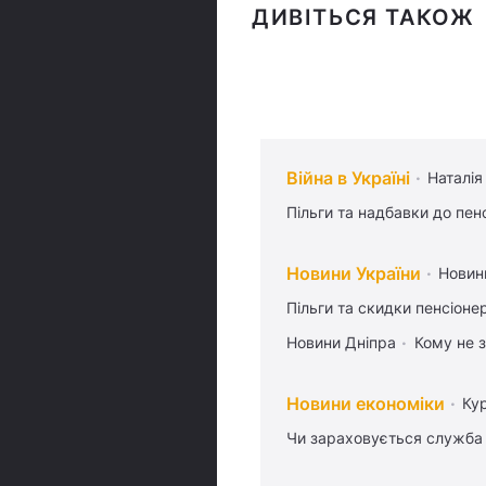
ДИВІТЬСЯ ТАКОЖ
Війна в Україні
Наталія
Пільги та надбавки до пен
Новини України
Новин
Пільги та скидки пенсіоне
Новини Дніпра
Кому не з
Новини економіки
Ку
Чи зараховується служба 