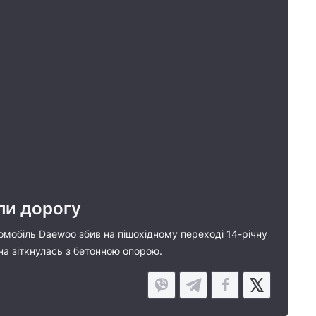
или дорогу
томобіль Daewoo збив на пішохідному переході 14-річну
она зіткнулась з бетонною опорою.