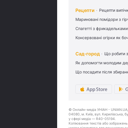
Рецепти
Рецепти випіч
Мариновані помідори з гі
Спагетті з фрикадельками
Консервовані огірки як бо
Сад-город
Що робити з
Як допомогти молодим де
Що посадити після збиран
© Онлайн-медіа УНІАН - UNIAN.UA, 
04080, м. Київ, вул. Кирилівська, 
у сфері медіа — R40-05194.
Копіювання текстів або зображень,
умови відкритого для пошукових си