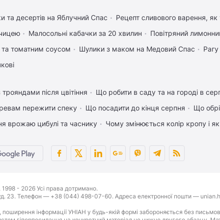
ки та десертів на Яблучний Спас
Рецепт сливового варення, як 
рчицею
Малосольні кабачки за 20 хвилин
Повітряний лимонни
 та томатним соусом
Шулики з маком на Медовий Спас
Рагу
чкові
 трояндами після цвітіння
Що робити в саду та на городі в сер
ревам пережити спеку
Що посадити до кінця серпня
Що обрі
ня врожаю цибулі та часнику
Чому змінюється колір кропу і я
1998 - 2026 Усі права дотримано.
буд. 23. Телефон — +38 (044) 498-07-60. Адреса електронної пошти — unian.h
 поширення інформації УНІАН у будь-якій формі забороняється без письмов
стем гіперпосилання на конкретний матеріал не нижче другого абзацу. Матер