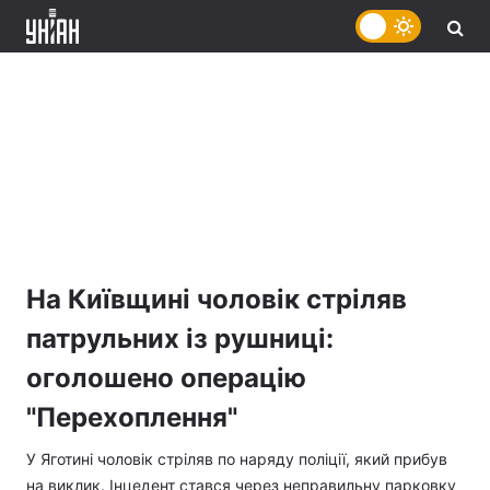
На Київщині чоловік стріляв
патрульних із рушниці:
оголошено операцію
"Перехоплення"
У Яготині чоловік стріляв по наряду поліції, який прибув
на виклик. Інцедент стався через неправильну парковку