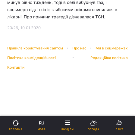
минув рівно тиждень, тоді в селі вибухнув газ, і
восьмеро підлітків із глибокими опіками опинилися в
лікарні. Про причини трагедії дізнавалася ТСН.
20:26, 10.01.2020
Правила користування сайтом
Про нас
Ми в соцмережах
Політика конфіденційності
Редакційна політика
Контакти
RU
МОВА
ГОЛОВНА
РОЗДІЛИ
ПОГОДА
ЛАЙТ