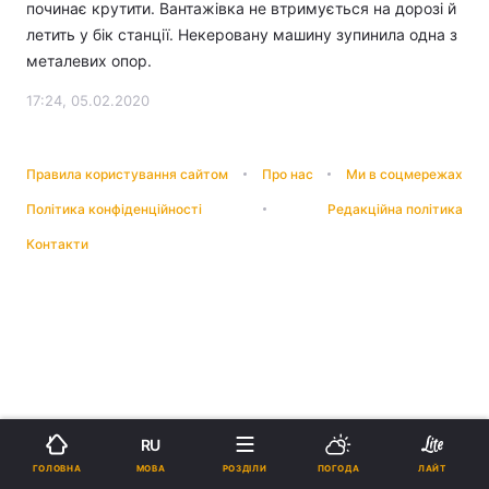
починає крутити. Вантажівка не втримується на дорозі й
летить у бік станції. Некеровану машину зупинила одна з
металевих опор.
17:24, 05.02.2020
Правила користування сайтом
Про нас
Ми в соцмережах
Політика конфіденційності
Редакційна політика
Контакти
RU
МОВА
ГОЛОВНА
РОЗДІЛИ
ПОГОДА
ЛАЙТ