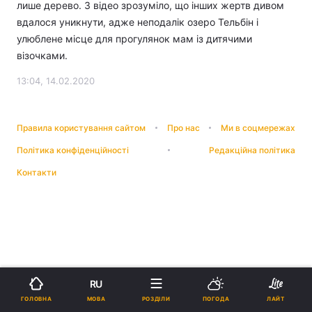
лише дерево. З відео зрозуміло, що інших жертв дивом
вдалося уникнути, адже неподалік озеро Тельбін і
улюблене місце для прогулянок мам із дитячими
візочками.
13:04, 14.02.2020
Правила користування сайтом
Про нас
Ми в соцмережах
Політика конфіденційності
Редакційна політика
Контакти
RU
МОВА
ГОЛОВНА
РОЗДІЛИ
ПОГОДА
ЛАЙТ