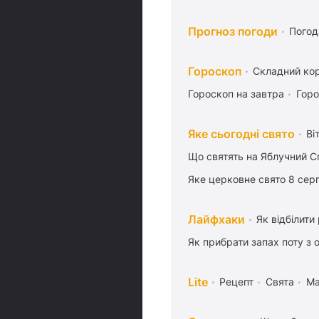
Прогноз погоди
Погод
Гороскоп
Складний кор
Гороскоп на завтра
Горо
Яке сьогодні свято
Ві
Що святять на Яблучний С
Яке церковне свято 8 сер
Лайфхаки
Як відбілити
Як прибрати запах поту з 
Lite
Рецепт
Свята
Ма