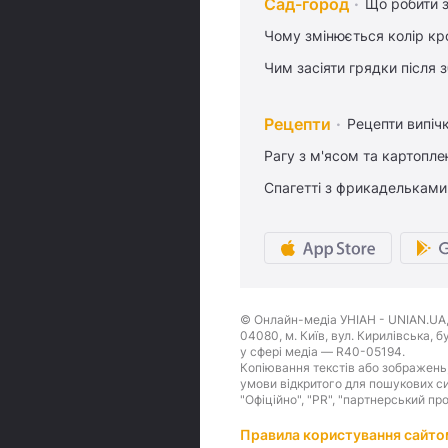
Сад-город
Що робити з
Чому змінюється колір кро
Чим засіяти грядки після
Рецепти
Рецепти випіч
Рагу з м'ясом та картопл
Спагетті з фрикадельками
© Онлайн-медіа УНІАН - UNIAN.UA, 
04080, м. Київ, вул. Кирилівська, 
у сфері медіа — R40-05194.
Копіювання текстів або зображень,
умови відкритого для пошукових си
"Офіційно", "PR", "партнерський пр
Правила користування сайто