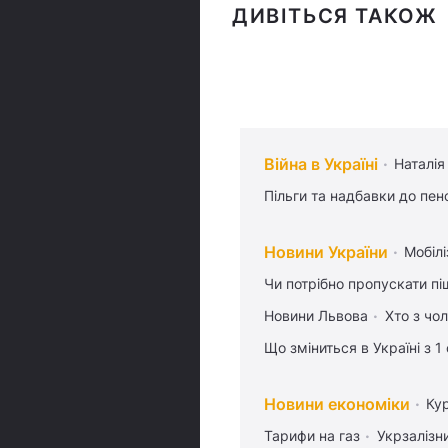
ДИВІТЬСЯ ТАКОЖ
Війна в Україні
Наталія
Пільги та надбавки до пен
Новини України
Мобілі
Чи потрібно пропускати піш
Новини Львова
Хто з чо
Що зміниться в Україні з 1
Новини економіки
Ку
Тарифи на газ
Укрзалізн