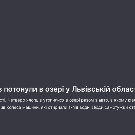
 потонули в озері у Львівській облас
сті. Четверо хлопців утопилися в озері разом з авто, в якому їха
чив колеса машини, які стирчали з-під води. Люди самотужки ста