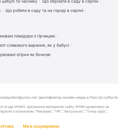
 цибулі та часнику
Що обрізати в саду в серпні
в
Що робити в саду та на городі в серпні
новані помідори з гірчицею
епт сливового варення, як у бабусі
рвовані огірки як бочкові
eadquoters@unian.net. Ідентифікатор онлайн-медіа в Реєстрі суб’єктів
ої згоди УНІАН. Цитування матеріалів сайту УНІАН дозволено за
іали з позначкою "Реклама", "НК", "Актуально", "Точка зору",
олітика
Ми в соцмережах