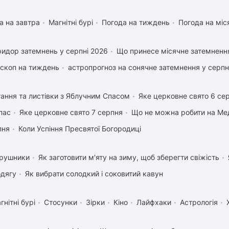
а на завтра
Магнітні бурі
Погода на тиждень
Погода на міс
идор затемнень у серпні 2026
Що принесе місячне затемненн
скоп на тиждень
астропрогноз на сонячне затемнення у серпн
тання та листівки з Яблучним Спасом
Яке церковне свято 6 се
пас
Яке церковне свято 7 серпня
Що не можна робити на Мед
пня
Коли Успіння Пресвятої Богородиці
 рушники
Як заготовити м'яту на зиму, щоб зберегти свіжість
одягу
Як вибрати солодкий і соковитий кавун
гнітні бурі
Стосунки
Зірки
Кіно
Лайфхаки
Астрологія