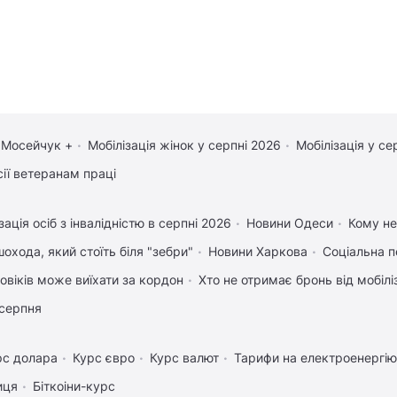
 Мосейчук +
Мобілізація жінок у серпні 2026
Мобілізація у се
сії ветеранам праці
зація осіб з інвалідністю в серпні 2026
Новини Одеси
Кому не
охода, який стоїть біля "зебри"
Новини Харкова
Соціальна п
ловіків може виїхати за кордон
Хто не отримає бронь від мобіліз
 серпня
рс долара
Курс євро
Курс валют
Тарифи на електроенергію
иця
Біткоіни-курс