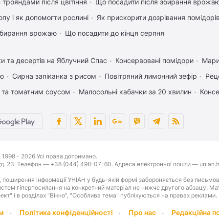
 трояндами після цвітіння
Що посадити після збирання врожаю
пу і як допомогти рослині
Як прискорити дозрівання помідорі
 збирання врожаю
Що посадити до кінця серпня
ки та десертів на Яблучний Спас
Консервовані помідори
Мари
ею
Сирна запіканка з рисом
Повітряний лимонний зефір
Рец
 та томатним соусом
Малосольні кабачки за 20 хвилин
Консе
1998 - 2026 Усі права дотримано.
буд. 23. Телефон — +38 (044) 498-07-60. Адреса електронної пошти — unian.h
 поширення інформації УНІАН у будь-якій формі забороняється без письмов
стем гіперпосилання на конкретний матеріал не нижче другого абзацу. Матер
оект" і в розділах "Вікно", "Особлива тема" публікуються на правах реклами.
м
Політика конфіденційності
Про нас
Редакційна п