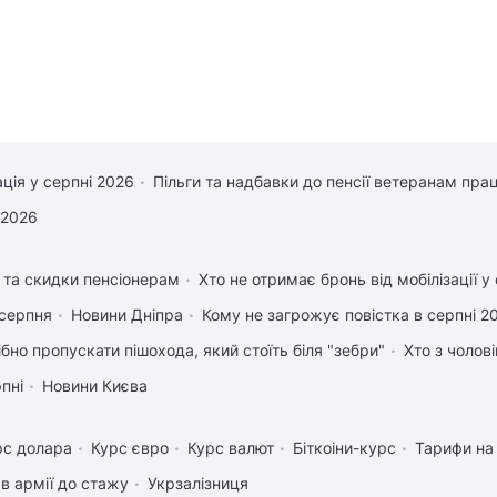
ація у серпні 2026
Пільги та надбавки до пенсії ветеранам прац
 2026
и та скидки пенсіонерам
Хто не отримає бронь від мобілізації у
 серпня
Новини Дніпра
Кому не загрожує повістка в серпні 2
ібно пропускати пішохода, який стоїть біля "зебри"
Хто з чолов
рпні
Новини Києва
рс долара
Курс євро
Курс валют
Біткоіни-курс
Тарифи на
в армії до стажу
Укрзалізниця