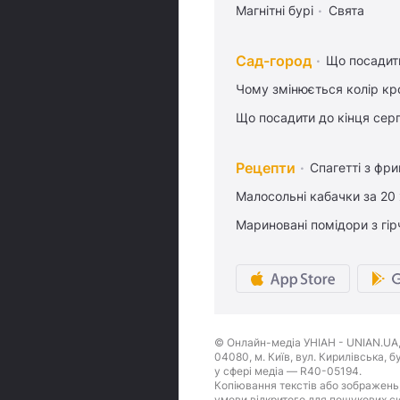
Магнітні бурі
Свята
Сад-город
Що посадити
Чому змінюється колір кро
Що посадити до кінця сер
Рецепти
Спагетті з фр
Малосольні кабачки за 20
Мариновані помідори з гі
© Онлайн-медіа УНІАН - UNIAN.UA, 
04080, м. Київ, вул. Кирилівська, 
у сфері медіа — R40-05194.
Копіювання текстів або зображень,
умови відкритого для пошукових си