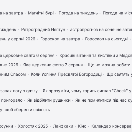
а на завтра
Магнітні бурі
Погода на тиждень
Погода на міс
 тиждень
Ретроградний Нептун
астропрогноз на сонячне зате
нь у серпні 2026
Гороскоп на завтра
Гороскоп на сьогодні
е церковне свято 6 серпня
Красиві вітання та листівки з Мед
днє 2026
Яке церковне свято 7 серпня
Що не можна робити 
учним Спасом
Коли Успіння Пресвятої Богородиці
Що святять 
запах поту з одягу
Як зрозуміти, чому горить сигнал "Check" 
 пригорало
Як відбілити рушники
Як не помилитися під час к
му, щоб зберегти свіжість
осунки
Холостяк 2025
Лайфхаки
Кіно
Календар консервац