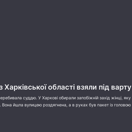
 Харківської області взяли під варту
еребивала суддю. У Харкові обирали запобіжній захід жінці, яку 
у. Вона йшла вулицею роздягнена, а в руках був пакет із головою 