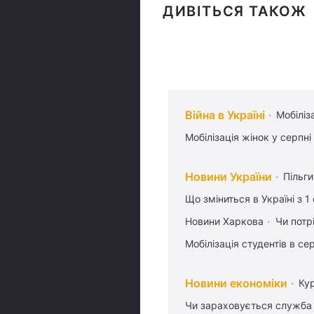
ДИВІТЬСЯ ТАКОЖ
Війна в Україні
Мобіліз
Мобілізація жінок у серпні
Новини України
Пільг
Що зміниться в Україні з 1
Новини Харкова
Чи потр
Мобілізація студентів в се
Новини економіки
Ку
Чи зараховується служба 