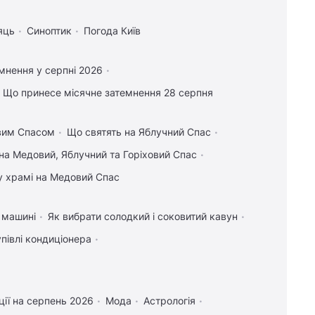
яць
Синоптик
Погода Київ
мнення у серпні 2026
Що принесе місячне затемнення 28 серпня
овим Спасом
Що святять на Яблучний Спас
на Медовий, Яблучний та Горіховий Спас
у храмі на Медовий Спас
у машині
Як вибрати солодкий і соковитий кавун
упівлі кондиціонера
ії на серпень 2026
Мода
Астрологія