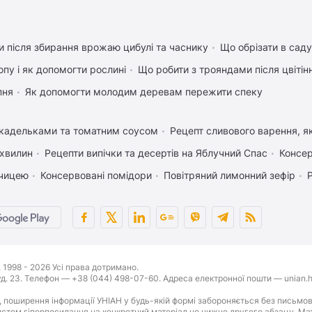
 після збирання врожаю цибулі та часнику
Що обрізати в саду
пу і як допомогти рослині
Що робити з трояндами після цвітін
пня
Як допомогти молодим деревам пережити спеку
икадельками та томатним соусом
Рецепт сливового варення, як
 хвилин
Рецепти випічки та десертів на Яблучний Спас
Консер
рчицею
Консервовані помідори
Повітряний лимонний зефір
1998 - 2026 Усі права дотримано.
буд. 23. Телефон — +38 (044) 498-07-60. Адреса електронної пошти — unian.h
 поширення інформації УНІАН у будь-якій формі забороняється без письмов
стем гіперпосилання на конкретний матеріал не нижче другого абзацу. Матер