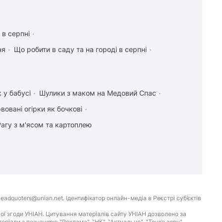
 в серпні
ня
Що робити в саду та на городі в серпні
 у бабусі
Шулики з маком на Медовий Спас
вовані огірки як бочкові
Рагу з м'ясом та картоплею
eadquoters@unian.net. Ідентифікатор онлайн-медіа в Реєстрі суб’єктів
ої згоди УНІАН. Цитування матеріалів сайту УНІАН дозволено за
іали з позначкою "Реклама", "НК", "Актуально", "Точка зору",