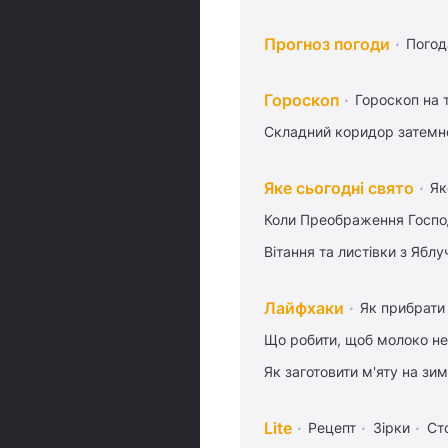
Прогноз погоди
Погод
Гороскоп
Гороскоп на
Складний коридор затемне
Яке сьогодні свято
Як
Коли Преображення Госпо
Вітання та листівки з Ябл
Лайфхаки
Як прибрати 
Що робити, щоб молоко не
Як заготовити м'яту на зи
Lite
Рецепт
Зірки
Ст