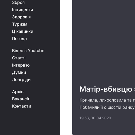
Зброя
Інциденти
Здоров'я
Туризм
Цікавинки
Погода
Відео з Youtube
Статті
Інтерв'ю
Думки
Лонгріди
Матір-вбивцю з
Архів
Вакансії
Кричала, лихословила та п
Контакти
Побачили її о шостій ранк
19:53, 30.04.2020