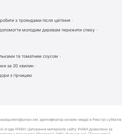
робити з трояндами після цвітіння
допомогти молодим деревам пережити спеку
ельками та томатним соусом
чки за 20 хвилин
дори з гірчицею
eadquoters@unian.net. Ідентифікатор онлайн-медіа в Реєстрі суб’єктів
ої згоди УНІАН. Цитування матеріалів сайту УНІАН дозволено за
іали з позначкою "Реклама", "НК", "Актуально", "Точка зору",