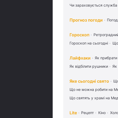
Чи зараховується служба 
Прогноз погоди
Погод
Гороскоп
Ретроградни
Гороскоп на сьогодні
Що
Лайфхаки
Як прибрати 
Як відбілити рушники
Як
Яке сьогодні свято
Що
Що не можна робити на Ме
Що святять у храмі на Ме
Lite
Рецепт
Кіно
Хол