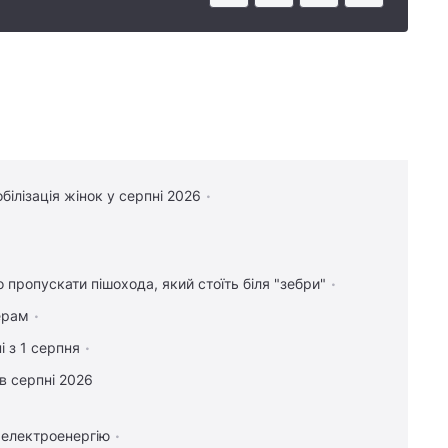
білізація жінок у серпні 2026
о пропускати пішохода, який стоїть біля "зебри"
ерам
і з 1 серпня
в серпні 2026
 електроенергію