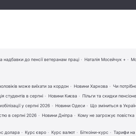
та надбавки до пенсії ветеранам праці
Наталія Мосейчук +
Мо
чоловіків може виїхати за кордон
Новини Харкова
Чи потрібн
ія студентів в серпні
Новини Києва
Пільги та скидки пенсіон
обілізації у серпні 2026
Новини Одеси
Що зміниться в Україн
істю в серпні 2026
Новини Дніпра
Кому не загрожує повістка 
рс долара
Курс євро
Курс валют
Біткоіни-курс
Тарифи на