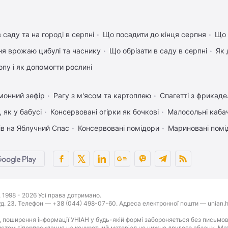
 саду та на городі в серпні
Що посадити до кінця серпня
Що 
ня врожаю цибулі та часнику
Що обрізати в саду в серпні
Як 
пу і як допомогти рослині
монний зефір
Рагу з м'ясом та картоплею
Спагетті з фрикад
 як у бабусі
Консервовані огірки як бочкові
Малосольні каба
ів на Яблучний Спас
Консервовані помідори
Мариновані помі
1998 - 2026 Усі права дотримано.
буд. 23. Телефон — +38 (044) 498-07-60. Адреса електронної пошти — unian.h
 поширення інформації УНІАН у будь-якій формі забороняється без письмов
стем гіперпосилання на конкретний матеріал не нижче другого абзацу. Матер