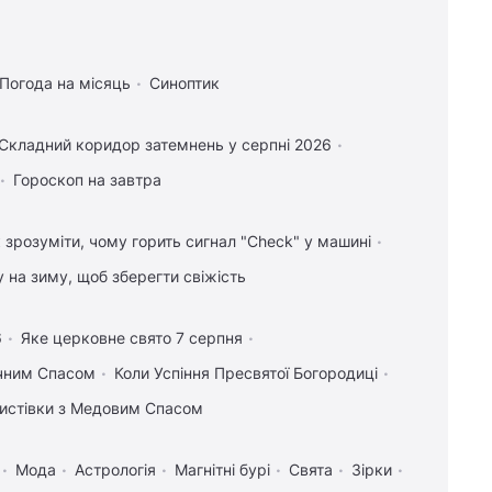
Погода на місяць
Синоптик
Складний коридор затемнень у серпні 2026
Гороскоп на завтра
 зрозуміти, чому горить сигнал "Check" у машині
у на зиму, щоб зберегти свіжість
6
Яке церковне свято 7 серпня
учним Спасом
Коли Успіння Пресвятої Богородиці
 листівки з Медовим Спасом
Мода
Астрологія
Магнітні бурі
Свята
Зірки