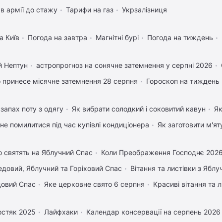
в армії до стажу
Тарифи на газ
Укрзалізниця
а Київ
Погода на завтра
Магнітні бурі
Погода на тиждень
й Нептун
астропрогноз на сонячне затемнення у серпні 2026
 принесе місячне затемнення 28 серпня
Гороскоп на тиждень
запах поту з одягу
Як вибрати солодкий і соковитий кавун
Як
 не помилитися під час купівлі кондиціонера
Як заготовити м'ят
 святять на Яблучний Спас
Коли Преображення Господнє 202
довий, Яблучний та Горіховий Спас
Вітання та листівки з Ябл
довий Спас
Яке церковне свято 6 серпня
Красиві вітання та
остяк 2025
Лайфхаки
Календар консервації на серпень 2026