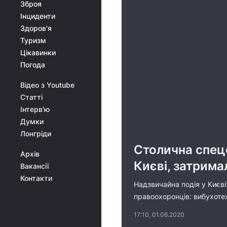
Зброя
Інциденти
Здоров'я
Туризм
Цікавинки
Погода
Відео з Youtube
Статті
Інтерв'ю
Думки
Лонгріди
Столична спецо
Архів
Києві, затрима
Вакансії
Контакти
Надзвичайна подія у Києві:
правоохоронців: вибухотех
17:10, 01.06.2020