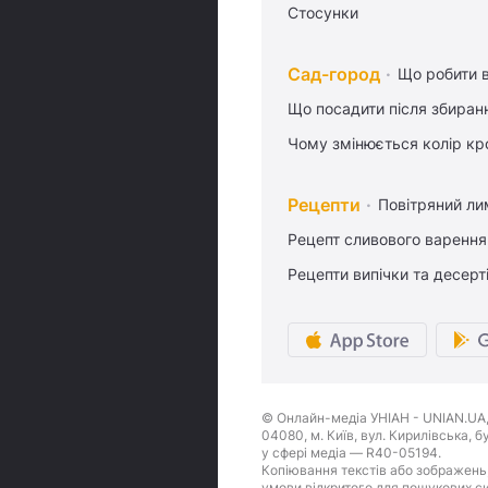
Стосунки
Сад-город
Що робити в
Що посадити після збиран
Чому змінюється колір кро
Рецепти
Повітряний ли
Рецепт сливового варення,
Рецепти випічки та десерт
© Онлайн-медіа УНІАН - UNIAN.UA, 
04080, м. Київ, вул. Кирилівська, 
у сфері медіа — R40-05194.
Копіювання текстів або зображень,
умови відкритого для пошукових си