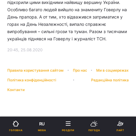
підкорили цими вихідними найвищу вершину України.
Особливо багато людей вийшло на знамениту Говерлу на
День прапора. А от тим, хто відважився затриматися у
горах на День Незалежності, випало справжнє
випробування – сильні грози та туман. Разом з тисячами
українців піднявся на Говерлу і журналіст ТСН.
20:45, 25.08.2020
Правила користування сайтом
Про нас
Ми в соцмережах
Політика конфіденційності
Редакційна політика
Контакти
RU
МОВА
ГОЛОВНА
РОЗДІЛИ
ПОГОДА
ЛАЙТ