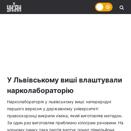
У Львівському виші влаштували
нарколабораторію
Нарколабораторія у львівському виші: напереродні
першого вересня у державному університеті
правоохоронці викрили хіміка, який виготовляв метадон.
За один раз виготовляв приблизно кілограм речовини. На
чорному ринку така партія вартує понад півмільйона