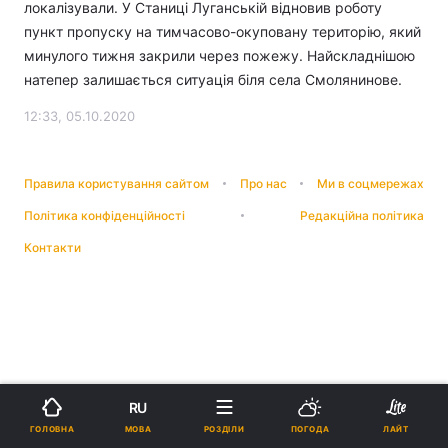
локалізували. У Станиці Луганській відновив роботу
пункт пропуску на тимчасово-окуповану територію, який
минулого тижня закрили через пожежу. Найскладнішою
натепер залишається ситуація біля села Смолянинове.
12:33, 05.10.2020
Правила користування сайтом
Про нас
Ми в соцмережах
Політика конфіденційності
Редакційна політика
Контакти
RU
МОВА
ГОЛОВНА
РОЗДІЛИ
ПОГОДА
ЛАЙТ