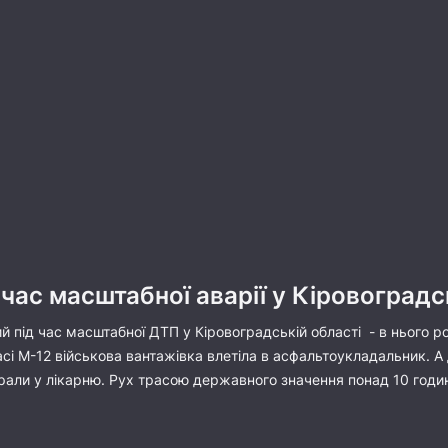
 час масштабної аварії у Кіровоград
й під час масштабної ДТП у Кіровоградській області - в нього р
трасі М-12 військова вантажівка влетіла в асфальтоукладальник. 
рали у лікарню. Рух трасою державного значення понад 10 годин