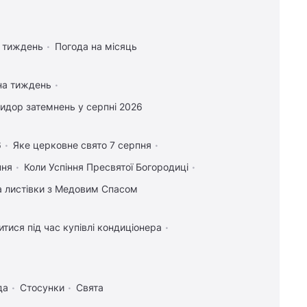
а тиждень
Погода на місяць
на тиждень
идор затемнень у серпні 2026
6
Яке церковне свято 7 серпня
пня
Коли Успіння Пресвятої Богородиці
та листівки з Медовим Спасом
тися під час купівлі кондиціонера
да
Стосунки
Свята