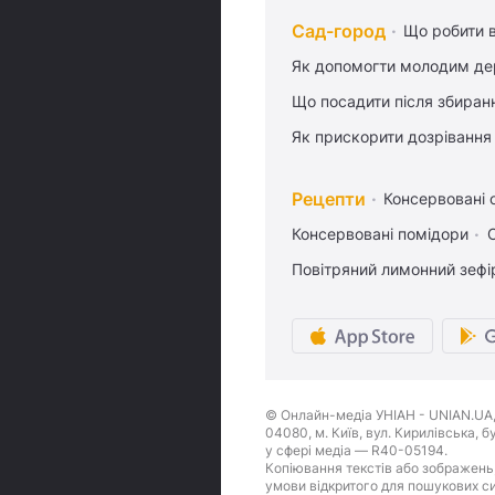
Сад-город
Що робити в
Як допомогти молодим де
Що посадити після збиран
Як прискорити дозрівання
Рецепти
Консервовані о
Консервовані помідори
Повітряний лимонний зефі
© Онлайн-медіа УНІАН - UNIAN.UA, 
04080, м. Київ, вул. Кирилівська, 
у сфері медіа — R40-05194.
Копіювання текстів або зображень,
умови відкритого для пошукових си