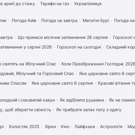
в армії до стажу
Тарифи на газ
Укрзалізниця
тик
Погода Київ
Погода на завтра
Магнітні бурі
Погода н
завтра
Що принесе місячне затемнення 28 серпня
Гороскоп 
затемнення у серпні 2026
Гороскоп на сьогодні
Складний кор
 святять на Яблучний Спас
Коли Преображення Господнє 202
довий, Яблучний та Горіховий Спас
Яке церковне свято 8 сер
учним Спасом
Яке церковне свято 6 серпня
Красиві вітання 
олодкий і соковитий кавун
Як відбілити рушники
Як не помили
му, щоб зберегти свіжість
Як прибрати запах поту з одягу
рі
Холостяк 2025
Зірки
Кіно
Лайфхаки
Астрологія
Мо