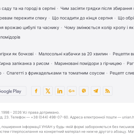
 саду та на городі в серпні
Чим засіяти грядки після збиранн
ревам пережити спеку
Що посадити до кінця серпня
Що обрі
ня врожаю цибулі та часнику
Чому змінюється колір кропу і я
 помідорів
гірки як бочкові
Малосольні кабачки за 20 хвилин
Рецепти в
Сирна запіканка з рисом
Мариновані помідори з гірчицею
Раг
р
Спагетті з фрикадельками та томатним соусом
Рецепт слив
1998 - 2026 Усі права дотримано.
буд. 23. Телефон — +38 (044) 498-07-60. Адреса електронної пошти — unian.h
 поширення інформації УНІАН у будь-якій формі забороняється без письмов
стем гіперпосилання на конкретний матеріал не нижче другого абзацу. Матер