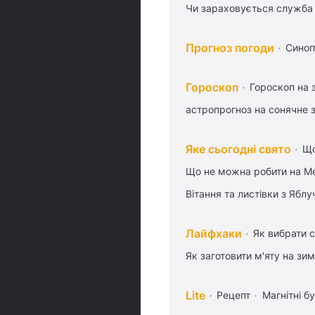
Чи зараховується служба 
Прогноз погоди
Синоп
Гороскоп
Гороскоп на 
астропрогноз на сонячне 
Яке сьогодні свято
Що
Що не можна робити на Ме
Вітання та листівки з Ябл
Лайфхаки
Як вибрати с
Як заготовити м'яту на зи
Lite
Рецепт
Магнітні бу