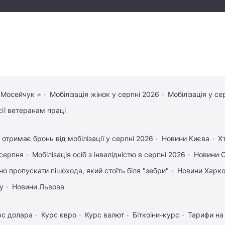
 Мосейчук +
Мобілізація жінок у серпні 2026
Мобілізація у се
сії ветеранам праці
 отримає бронь від мобілізації у серпні 2026
Новини Києва
Х
 серпня
Мобілізація осіб з інвалідністю в серпні 2026
Новини 
но пропускати пішохода, який стоїть біля "зебри"
Новини Харк
у
Новини Львова
рс долара
Курс євро
Курс валют
Біткоіни-курс
Тарифи на