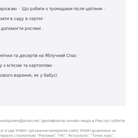
я врожаю
Що робити з трояндами після цвітіння
зати в саду в серпні
к допомогти рослині
ипічки та десертів на Яблучний Спас
у з м'ясом та картоплею
ового варення, як у бабусі
eadquoters@unian.net. Ідентифікатор онлайн-медіа в Реєстрі суб’єктів
ої згоди УНІАН. Цитування матеріалів сайту УНІАН дозволено за
іали з позначкою "Реклама", "НК", "Актуально", "Точка зору",