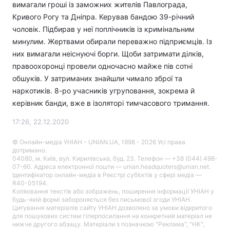
вимагали гроші із заможних жителів Павлограда,
Кривого Рогу та Дніпра. Керував бандою 39-річний
чоловік. Підбирав у неї поплічників із кримінальним
минулим. Жертвами обирали переважно підприємців. Із
них вимагали неіснуючі борги. Щоби затримати ділків,
правоохоронці провели одночасно майже пів сотні
обшуків. У затриманих знайшли чимало зброї та
наркотиків. 8-ро учасників угруповання, зокрема й
керівник банди, вже в ізоляторі тимчасового тримання.
17:26, 22.12.2020
© Онлайн-медіа УНІАН - UNIAN.UA, 1998 - 2026 Усі права
дотримано.
04080, м. Київ, вул. Кирилівська, буд. 23. Телефон — +38 (044) 498-
07-60. Адреса електронної пошти — unian.headquoters@unian.net.
Ідентифікатор онлайн-медіа в Реєстрі суб’єктів у сфері медіа —
R40-05194.
Копіювання текстів або зображень, поширення інформації УНІАН у
будь-якій формі забороняється без письмової згоди УНІАН.
Цитування матеріалів сайту УНІАН дозволено за умови відкритого
для пошукових систем гіперпосилання на конкретний матеріал не
нижче другого абзацу. Матеріали з позначкою "Реклама", "НК",