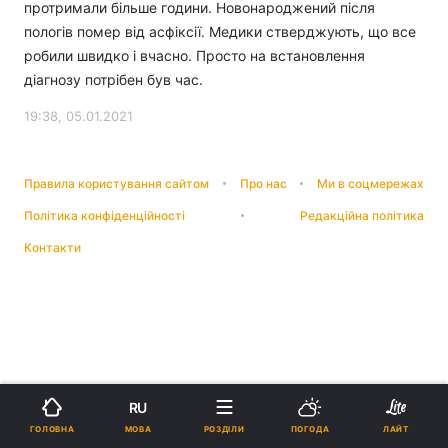
протримали більше години. Новонароджений після
пологів помер від асфіксії. Медики стверджують, що все
робили швидко і вчасно. Просто на встановлення
діагнозу потрібен був час.
19:38, 05.01.2021
Правила користування сайтом
Про нас
Ми в соцмережах
Політика конфіденційності
Редакційна політика
Контакти
RU
МОВА
ГОЛОВНА
РОЗДІЛИ
ПОГОДА
ЛАЙТ