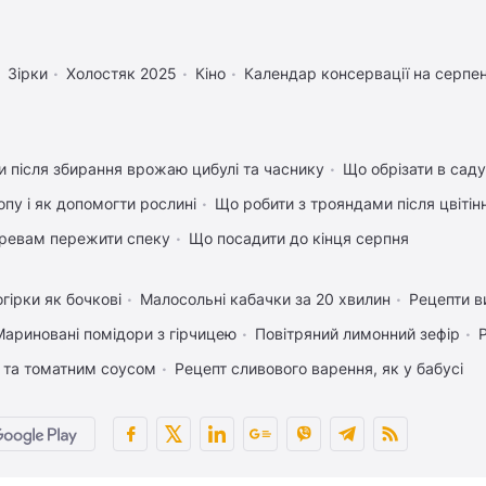
Зірки
Холостяк 2025
Кіно
Календар консервації на серпе
 після збирання врожаю цибулі та часнику
Що обрізати в саду
пу і як допомогти рослині
Що робити з трояндами після цвітін
ревам пережити спеку
Що посадити до кінця серпня
гірки як бочкові
Малосольні кабачки за 20 хвилин
Рецепти в
Мариновані помідори з гірчицею
Повітряний лимонний зефір
 та томатним соусом
Рецепт сливового варення, як у бабусі