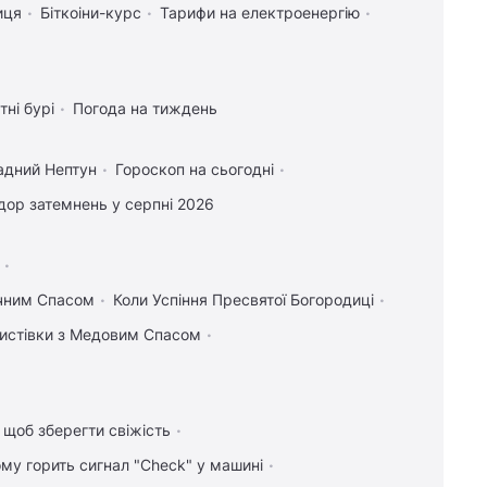
иця
Біткоіни-курс
Тарифи на електроенергію
тні бурі
Погода на тиждень
адний Нептун
Гороскоп на сьогодні
ор затемнень у серпні 2026
учним Спасом
Коли Успіння Пресвятої Богородиці
 листівки з Медовим Спасом
, щоб зберегти свіжість
ому горить сигнал "Check" у машині