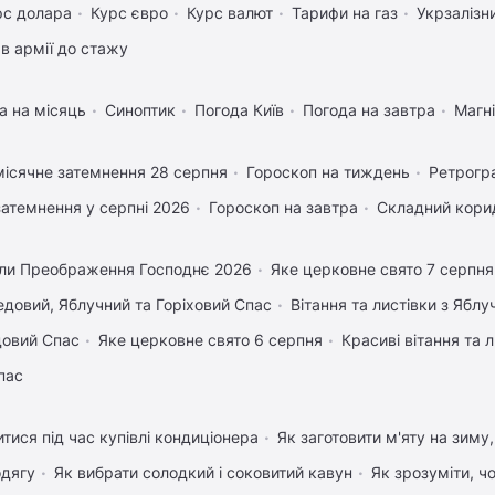
рс долара
Курс євро
Курс валют
Тарифи на газ
Укрзалізн
в армії до стажу
а на місяць
Синоптик
Погода Київ
Погода на завтра
Магні
ісячне затемнення 28 серпня
Гороскоп на тиждень
Ретрогр
затемнення у серпні 2026
Гороскоп на завтра
Складний корид
ли Преображення Господнє 2026
Яке церковне свято 7 серпня
довий, Яблучний та Горіховий Спас
Вітання та листівки з Ябл
довий Спас
Яке церковне свято 6 серпня
Красиві вітання та
пас
тися під час купівлі кондиціонера
Як заготовити м'яту на зиму
одягу
Як вибрати солодкий і соковитий кавун
Як зрозуміти, ч