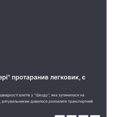
ері" протаранив легковик, є
видкості влетів у "Шкоду", яка зупинилася на
їх, рятувальникам довелося розпилити транспортний