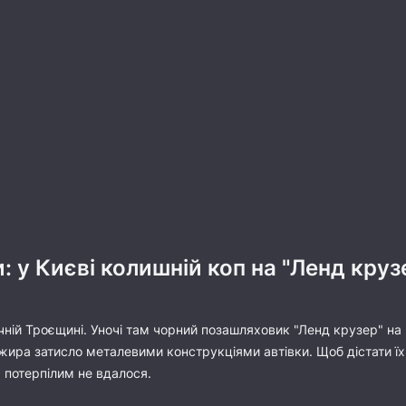
: у Києві колишній коп на "Ленд круз
ій Троєщині. Уночі там чорний позашляховик "Ленд крузер" на ш
асажира затисло металевими конструкціями автівки. Щоб дістати 
я потерпілим не вдалося.