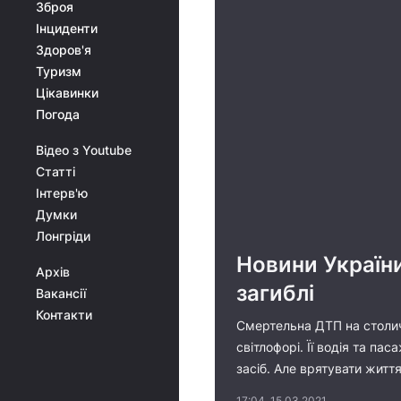
Зброя
Інциденти
Здоров'я
Туризм
Цікавинки
Погода
Відео з Youtube
Статті
Інтерв'ю
Думки
Лонгріди
Новини України
Архів
загиблі
Вакансії
Контакти
Смертельна ДТП на столичн
світлофорі. Її водія та п
засіб. Але врятувати житт
17:04, 15.03.2021