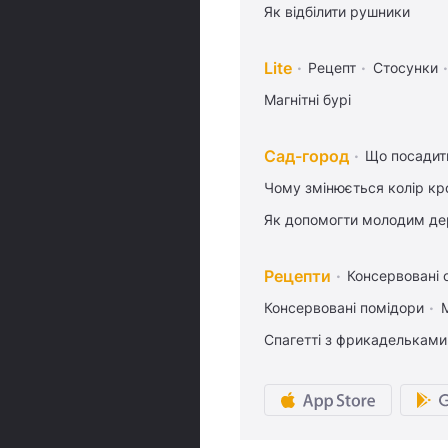
Як відбілити рушники
Lite
Рецепт
Стосунки
Магнітні бурі
Сад-город
Що посадити
Чому змінюється колір кро
Як допомогти молодим де
Рецепти
Консервовані о
Консервовані помідори
Спагетті з фрикадельками