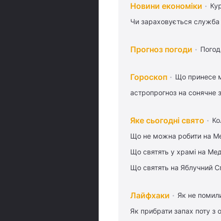
Новини економіки
Ку
Чи зараховується служба 
Прогноз погоди
Погод
Гороскоп
Що принесе м
астропрогноз на сонячне 
Яке сьогодні свято
Ко
Що не можна робити на Ме
Що святять у храмі на Ме
Що святять на Яблучний С
Лайфхаки
Як не помили
Як прибрати запах поту з 