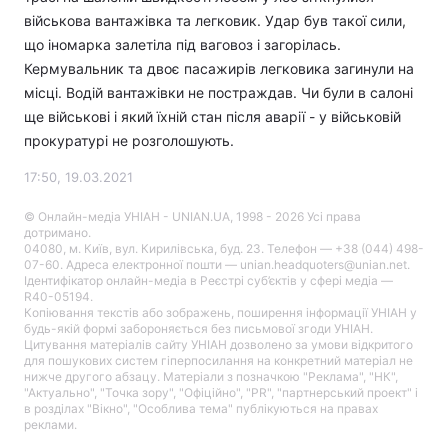
військова вантажівка та легковик. Удар був такої сили,
що іномарка залетіла під ваговоз і загорілась.
Кермувальник та двоє пасажирів легковика загинули на
місці. Водій вантажівки не постраждав. Чи були в салоні
ще військові і який їхній стан після аварії - у військовій
прокуратурі не розголошують.
17:50, 19.03.2021
© Онлайн-медіа УНІАН - UNIAN.UA, 1998 - 2026 Усі права
дотримано.
04080, м. Київ, вул. Кирилівська, буд. 23. Телефон — +38 (044) 498-
07-60. Адреса електронної пошти — unian.headquoters@unian.net.
Ідентифікатор онлайн-медіа в Реєстрі суб’єктів у сфері медіа —
R40-05194.
Копіювання текстів або зображень, поширення інформації УНІАН у
будь-якій формі забороняється без письмової згоди УНІАН.
Цитування матеріалів сайту УНІАН дозволено за умови відкритого
для пошукових систем гіперпосилання на конкретний матеріал не
нижче другого абзацу. Матеріали з позначкою "Реклама", "НК",
"Актуально", "Точка зору", "Офіційно", "PR", "партнерський проект" і
в розділах "Вікно", "Особлива тема" публікуються на правах
реклами.