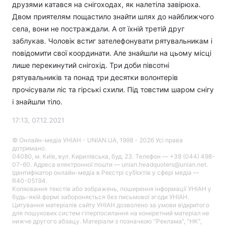
друзями катався на снігоходах, як налетіла завірюха.
Двом приятелям пощастило знайти шлях до найближчого
села, вони не постраждали. А от їхній третій друг
заблукав. Чоловік встиг зателефонувати рятувальникам і
повідомити свої координати. Але знайшли на цьому місці
лише перекинутий снігохід. Три доби півсотні
рятувальників та понад три десятки волонтерів
прочісували ліс та гірські схили. Під товстим шаром снігу
і знайшли тіло.
17:13, 07.12.2021
© Онлайн-медіа УНІАН - UNIAN.UA, 1998 - 2026 Усі права
дотримано.
04080, м. Київ, вул. Кирилівська, буд. 23. Телефон — +38 (044) 498-
07-60. Адреса електронної пошти — unian.headquoters@unian.net.
Ідентифікатор онлайн-медіа в Реєстрі суб’єктів у сфері медіа —
R40-05194.
Копіювання текстів або зображень, поширення інформації УНІАН у
будь-якій формі забороняється без письмової згоди УНІАН.
Цитування матеріалів сайту УНІАН дозволено за умови відкритого
для пошукових систем гіперпосилання на конкретний матеріал не
нижче другого абзацу. Матеріали з позначкою "Реклама", "НК",