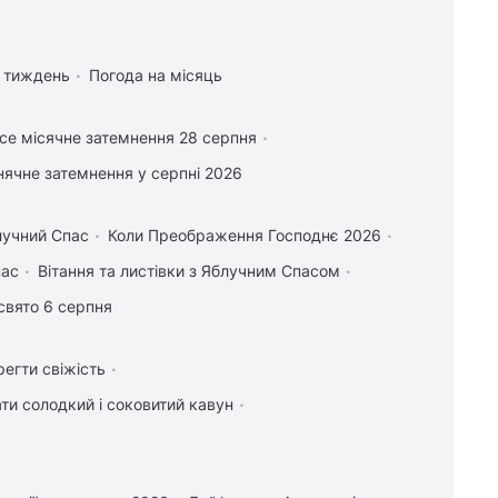
а тиждень
Погода на місяць
се місячне затемнення 28 серпня
нячне затемнення у серпні 2026
лучний Спас
Коли Преображення Господнє 2026
пас
Вітання та листівки з Яблучним Спасом
свято 6 серпня
регти свіжість
ти солодкий і соковитий кавун