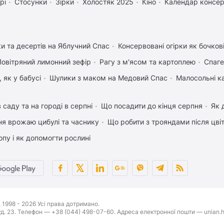
рі
Стосунки
Зірки
Холостяк 2025
Кіно
Календар консер
ки та десертів на Яблучний Спас
Консервовані огірки як бочков
Повітряний лимонний зефір
Рагу з м'ясом та картоплею
Спаге
 як у бабусі
Шулики з маком на Медовий Спас
Малосольні к
 саду та на городі в серпні
Що посадити до кінця серпня
Як 
ня врожаю цибулі та часнику
Що робити з трояндами після цвіт
пу і як допомогти рослині
1998 - 2026 Усі права дотримано.
буд. 23. Телефон — +38 (044) 498-07-60. Адреса електронної пошти — unian.h