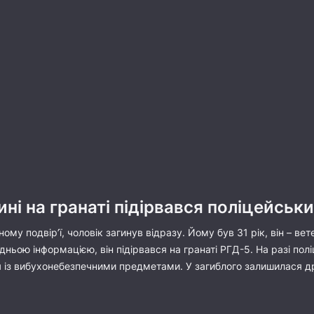
ні на гранаті підірвався поліцейськ
ому подвір’ї, чоловік загинув відразу. Йому був 31 рік, він – в
едньою інформацією, він підірвався на гранаті РГД-5. На разі пол
із вибухонебезпечними предметами. У загиблого залишилася др