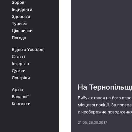
Зброя
Інциденти
Здоров'я
Туризм
Цікавинки
Погода
Відео з Youtube
Статті
Інтерв'ю
Думки
Лонгріди
На Тернопільщи
Архів
Вакансії
Вибух стався на його власн
Контакти
місцевої поліції. За попер
є необережне поводження 
21:05, 26.09.2017