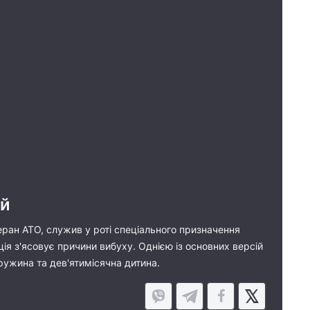
ий
етеран АТО, служив у роті спеціального призначення
іція з'ясовує причини вибуху. Однією із основних версій
ужина та дев'ятимісячна дитина.