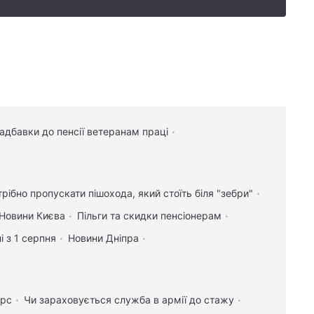
надбавки до пенсії ветеранам праці
трібно пропускати пішохода, який стоїть біля "зебри"
Новини Києва
Пільги та скидки пенсіонерам
і з 1 серпня
Новини Дніпра
урс
Чи зараховується служба в армії до стажу