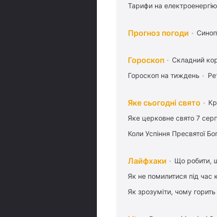
Тарифи на електроенергію
Прогноз погоди
Синоп
Гороскоп
Складний кор
Гороскоп на тиждень
Ре
Яке сьогодні свято
Кр
Яке церковне свято 7 сер
Коли Успіння Пресвятої Бо
Лайфхаки
Що робити, 
Як не помилитися під час 
Як зрозуміти, чому горить