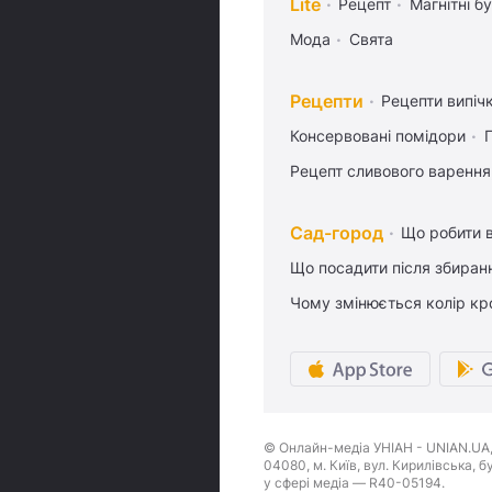
Lite
Рецепт
Магнітні бу
Мода
Свята
Рецепти
Рецепти випіч
Консервовані помідори
Рецепт сливового варення,
Сад-город
Що робити в
Що посадити після збиран
Чому змінюється колір кро
© Онлайн-медіа УНІАН - UNIAN.UA, 
04080, м. Київ, вул. Кирилівська, 
у сфері медіа — R40-05194.