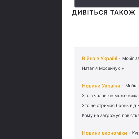
ДИВІТЬСЯ ТАКОЖ
Війна в Україні
Мобіліз
Наталія Мосейчук +
Новини України
Мобілі
Хто з чоловіків може виїх
Хто не отримає бронь від м
Кому не загрожує повістка
Новини економіки
Ку