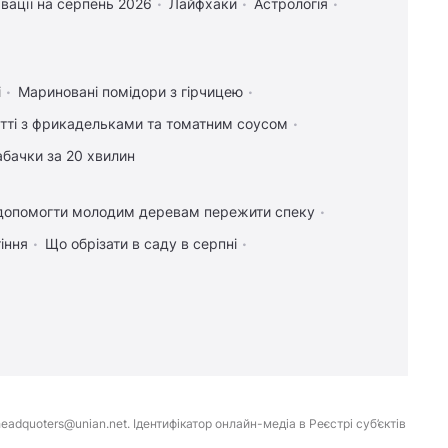
вації на серпень 2026
Лайфхаки
Астрологія
і
Мариновані помідори з гірчицею
тті з фрикадельками та томатним соусом
абачки за 20 хвилин
допомогти молодим деревам пережити спеку
іння
Що обрізати в саду в серпні
eadquoters@unian.net. Ідентифікатор онлайн-медіа в Реєстрі суб’єктів