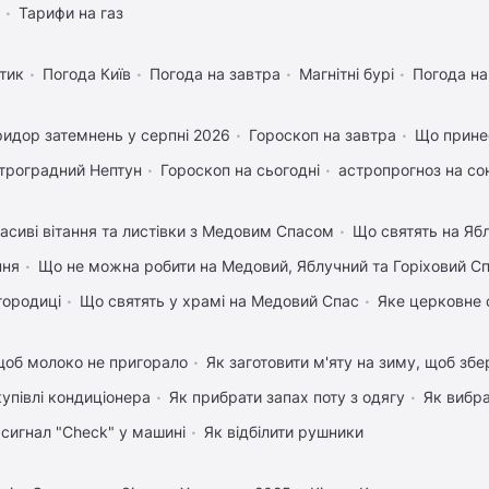
Тарифи на газ
тик
Погода Київ
Погода на завтра
Магнітні бурі
Погода н
идор затемнень у серпні 2026
Гороскоп на завтра
Що прине
троградний Нептун
Гороскоп на сьогодні
астропрогноз на со
асиві вітання та листівки з Медовим Спасом
Що святять на Яб
пня
Що не можна робити на Медовий, Яблучний та Горіховий С
городиці
Що святять у храмі на Медовий Спас
Яке церковне 
щоб молоко не пригорало
Як заготовити м'яту на зиму, щоб збе
купівлі кондиціонера
Як прибрати запах поту з одягу
Як вибра
 сигнал "Check" у машині
Як відбілити рушники