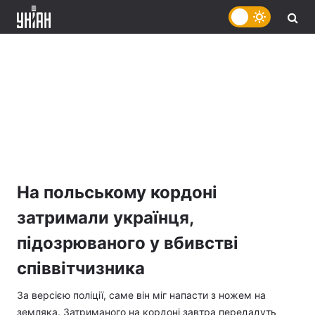
На польському кордоні
затримали українця,
підозрюваного у вбивстві
співвітчизника
За версією поліції, саме він міг напасти з ножем на
земляка. Затриманого на кордоні завтра передадуть