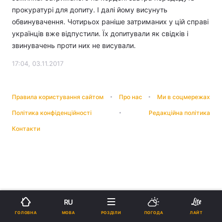
прокуратурі для допиту. І далі йому висунуть
обвинувачення. Чотирьох раніше затриманих у цій справі
українців вже відпустили. Їх допитували як свідків і
звинувачень проти них не висували.
17:04, 03.11.2017
Правила користування сайтом
Про нас
Ми в соцмережах
Політика конфіденційності
Редакційна політика
Контакти
RU
МОВА
ГОЛОВНА
РОЗДІЛИ
ПОГОДА
ЛАЙТ