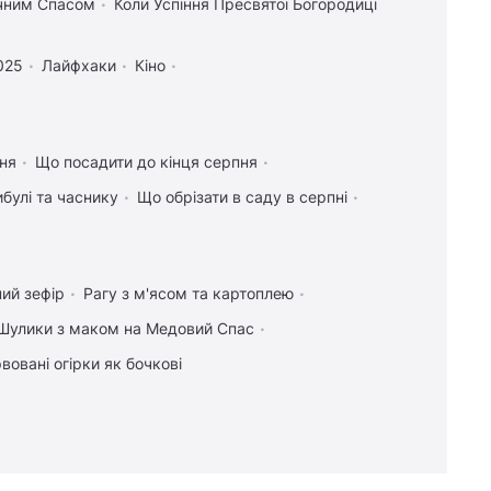
учним Спасом
Коли Успіння Пресвятої Богородиці
025
Лайфхаки
Кіно
ння
Що посадити до кінця серпня
булі та часнику
Що обрізати в саду в серпні
ий зефір
Рагу з м'ясом та картоплею
Шулики з маком на Медовий Спас
вовані огірки як бочкові