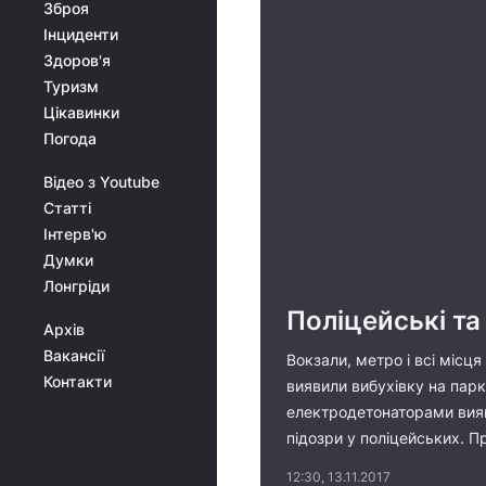
Зброя
Інциденти
Здоров'я
Туризм
Цікавинки
Погода
Відео з Youtube
Статті
Інтерв'ю
Думки
Лонгріди
Поліцейські та
Архів
Вакансії
Вокзали, метро і всі місц
Контакти
виявили вибухівку на парк
електродетонаторами вияв
підозри у поліцейських. П
12:30, 13.11.2017