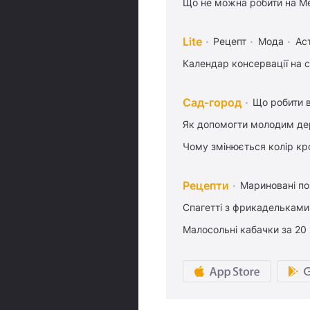
Що не можна робити на Ме
Lite
Рецепт
Мода
Ас
Календар консервації на 
Сад-город
Що робити в
Як допомогти молодим де
Чому змінюється колір кро
Рецепти
Мариновані по
Спагетті з фрикадельками
Малосольні кабачки за 20