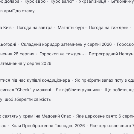
рс долара
Курс євро
Курс валют
Укрзалізниця
Біткоіни-к
в армії до стажу
а Київ
Погода на завтра
Магнітні бурі
Погода на тиждень
сьогодні
Складний коридор затемнень у серпні 2026
Гороско
нення 28 серпня
Гороскоп на тиждень
Ретроградний Нептун
затемнення у серпні 2026
тися під час купівлі кондиціонера
Як прибрати запах поту з од
 сигнал "Check" у машині
Як відбілити рушники
Що робити, щ
му, щоб зберегти свіжість
 святять у храмі на Медовий Спас
Яке церковне свято 6 серп
пас
Коли Преображення Господнє 2026
Яке церковне свято 