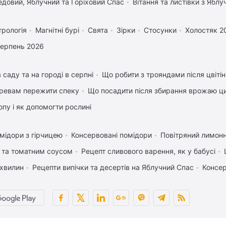
довий, Яблучний та Горіховий Спас
Вітання та листівки з Ябл
трологія
Магнітні бурі
Свята
Зірки
Стосунки
Холостяк 2
серпень 2026
 саду та на городі в серпні
Що робити з трояндами після цвіті
ревам пережити спеку
Що посадити після збирання врожаю ци
пу і як допомогти рослині
мідори з гірчицею
Консервовані помідори
Повітряний лимонн
 та томатним соусом
Рецепт сливового варення, як у бабусі
 хвилин
Рецепти випічки та десертів на Яблучний Спас
Консер