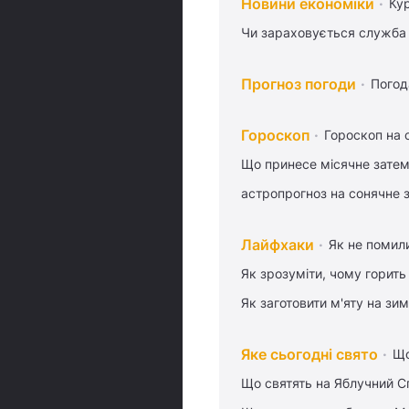
Новини економіки
Ку
Чи зараховується служба 
Прогноз погоди
Погод
Гороскоп
Гороскоп на 
Що принесе місячне затем
астропрогноз на сонячне 
Лайфхаки
Як не помили
Як зрозуміти, чому горить
Як заготовити м'яту на зи
Яке сьогодні свято
Що
Що святять на Яблучний С