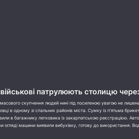
 військові патрулюють столицю чере
я масового скупчення людей нині під посиленою увагою не лишень
овці в одному зі спальних районів міста. Сумку із п’ятьма брик
или в багажнику легковика із закарпатською реєстрацією. Авто
ри огляді машини виявили вибухівку, готову до використання. Во