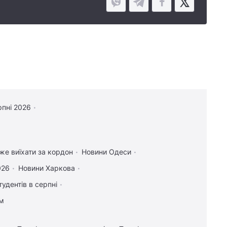
рпні 2026
оже виїхати за кордон
Новини Одеси
026
Новини Харкова
тудентів в серпні
ам