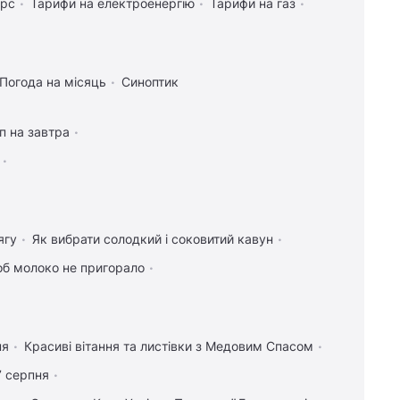
урс
Тарифи на електроенергію
Тарифи на газ
Погода на місяць
Синоптик
п на завтра
ягу
Як вибрати солодкий і соковитий кавун
об молоко не пригорало
ня
Красиві вітання та листівки з Медовим Спасом
7 серпня