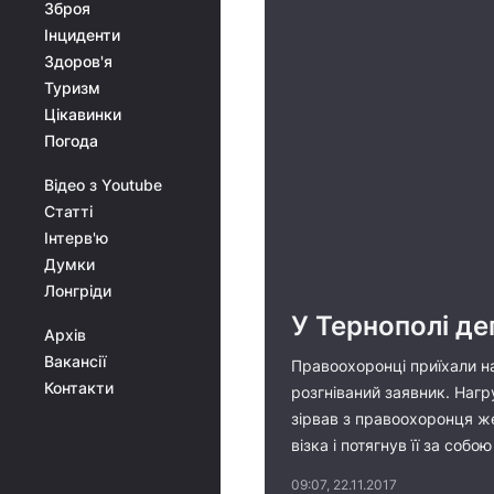
Зброя
Інциденти
Здоров'я
Туризм
Цікавинки
Погода
Відео з Youtube
Статті
Інтерв'ю
Думки
Лонгріди
У Тернополі де
Архів
Вакансії
Правоохоронці приїхали на
Контакти
розгніваний заявник. Нагру
зірвав з правоохоронця же
візка і потягнув її за собою
09:07, 22.11.2017