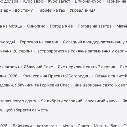
рс долара
Курс євро
Курс валют
Біткоіни-курс
Тарифи на
в армії до стажу
Тарифи на газ
Укрзалізниця
а на місяць
Синоптик
Погода Київ
Погода на завтра
Магні
сьогодні
Гороскоп на завтра
Складний коридор затемнень у 
нення 28 серпня
астропрогноз на сонячне затемнення у серпн
 святять на Яблучний Спас
Яке церковне свято 7 серпня
Яке
днє 2026
Коли Успіння Пресвятої Богородиці
Вітання та лист
довий, Яблучний та Горіховий Спас
Яке церковне свято 6 сер
запах поту з одягу
Як вибрати солодкий і соковитий кавун
Як
му, щоб зберегти свіжість
2025
Лайфхаки
Астрологія
Мода
Свята
Магнітні бурі
С