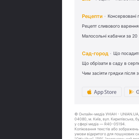
Рецепти
Консервовані 
Рецепт сливового варення,
Малосольні кабачки за 20
Сад-город
Що посадити
Що обрізати в саду в серп
Чим засіяти грядки після
© Онлайн-медіа УНІАН - UNIAN.UA, 
04080, м. Київ, вул. Кирилівська, 
у сфері медіа — R40-05194.
Копіювання текстів або зображень,
умови відкритого для пошукових си
"Офіційно", "PR", "партнерський пр