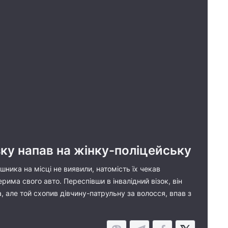
зку напав на жінку-поліцейську
ника на місці не виявили, натомість їх чекав
ерима свого авто. Переспівши в інвалідний візок, він
, але той схопив дівчину-патрульну за волосся, впав з