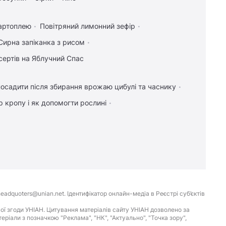
картоплею
Повітряний лимонний зефір
Сирна запіканка з рисом
сертів на Яблучний Спас
осадити після збирання врожаю цибулі та часнику
 кропу і як допомогти рослині
eadquoters@unian.net. Ідентифікатор онлайн-медіа в Реєстрі суб’єктів
ої згоди УНІАН. Цитування матеріалів сайту УНІАН дозволено за
іали з позначкою "Реклама", "НК", "Актуально", "Точка зору",