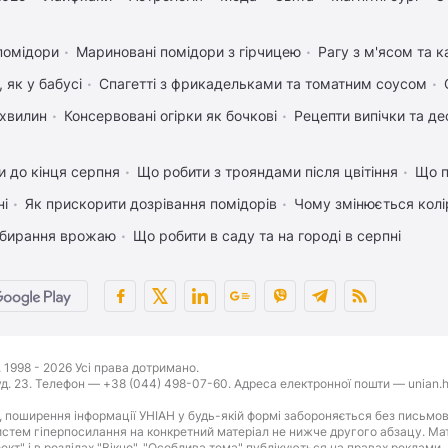
помідори
Мариновані помідори з гірчицею
Рагу з м'ясом та 
 як у бабусі
Спагетті з фрикадельками та томатним соусом
 хвилин
Консервовані огірки як бочкові
Рецепти випічки та де
 до кінця серпня
Що робити з трояндами після цвітіння
Що п
ні
Як прискорити дозрівання помідорів
Чому змінюється колір
 збирання врожаю
Що робити в саду та на городі в серпні
1998 - 2026 Усі права дотримано.
буд. 23. Телефон — +38 (044) 498-07-60. Адреса електронної пошти — unian.h
 поширення інформації УНІАН у будь-якій формі забороняється без письмов
стем гіперпосилання на конкретний матеріал не нижче другого абзацу. Матер
оект" і в розділах "Вікно", "Особлива тема" публікуються на правах реклами.