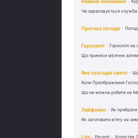
Новини економіки
Ку
Чи зараховується служба 
Прогноз погоди
Погод
Гороскоп
Гороскоп на 
Що принесе місячне затем
Яке сьогодні свято
Що
Коли Преображення Госпо
Що не можна робити на Ме
Лайфхаки
Як прибрати 
Як заготовити м'яту на зи
Lite
Рецепт
Холостяк 