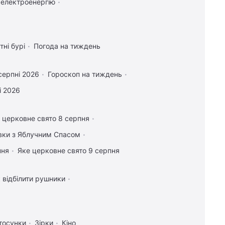
 електроенергію
тні бурі
Погода на тиждень
серпні 2026
Гороскоп на тиждень
і 2026
 церковне свято 8 серпня
івки з Яблучним Спасом
пня
Яке церковне свято 9 серпня
 відбілити рушники
тосунки
Зірки
Кіно