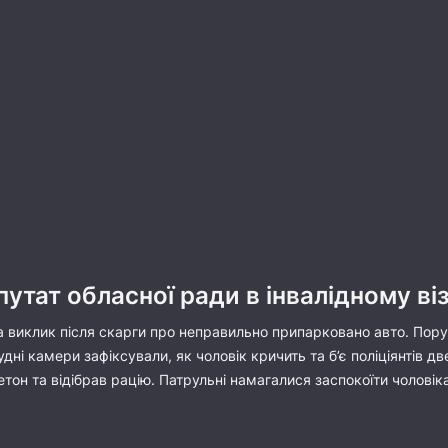
путат обласної ради в інвалідному ві
 виклик після скарги про неправильно припарковано авто. Поруш
дні камери зафіксували, як чоловік кричить та б’є поліціянтів дв
тон та відібрав рацію. Патрульні намагалися заспокоїти чоловіка