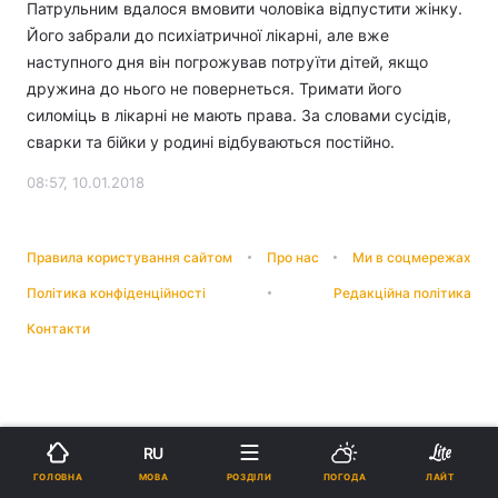
Патрульним вдалося вмовити чоловіка відпустити жінку.
Його забрали до психіатричної лікарні, але вже
наступного дня він погрожував потруїти дітей, якщо
дружина до нього не повернеться. Тримати його
силоміць в лікарні не мають права. За словами сусідів,
сварки та бійки у родині відбуваються постійно.
08:57, 10.01.2018
Правила користування сайтом
Про нас
Ми в соцмережах
Політика конфіденційності
Редакційна політика
Контакти
RU
МОВА
ГОЛОВНА
РОЗДІЛИ
ПОГОДА
ЛАЙТ