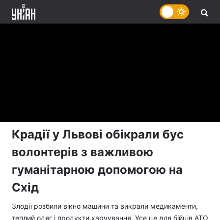
Крадії у Львові обікрали бус
волонтерів з важливою
гуманітарною допомогою на
Схід
Злодії розбили вікно машини та викрали медикаменти,
теплий одяг і продукти харчування. Усе це для бійців АТО