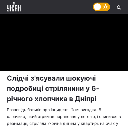
Слідчі з'ясували шокуючі
подробиці стрілянини у 6-
річного хлопчика в Дніпрі
Розповідь батьків про інцидент - їхня вигадка. В
хлопчика, який отримав поранення у легеню, і опинився в
реанімації, стріляла 7-річна дитина у квартирі, на очах у