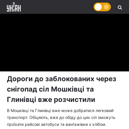
Дороги до заблокованих через
снігопад сіл Мошківці та
Глинівці вже розчистили
В Мошківці та Глинівці вже може добратися легковий
транспорт. Обіцяють, вже до обіду до цих сіл зможуть
проїхати рейсові автобуси та вантажівки з хлібом.