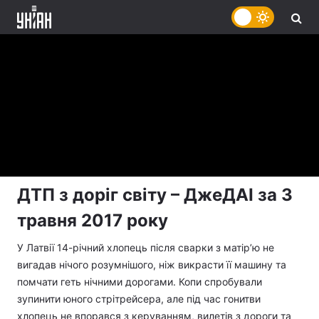
ДТП з доріг світу – ДжеДАІ за 3
травня 2017 року
У Латвії 14-річний хлопець після сварки з матір’ю не
вигадав нічого розумнішого, ніж викрасти її машину та
помчати геть нічними дорогами. Копи спробували
зупинити юного стрітрейсера, але під час гонитви
хлопець не впорався з керуванням, вилетів з дороги та