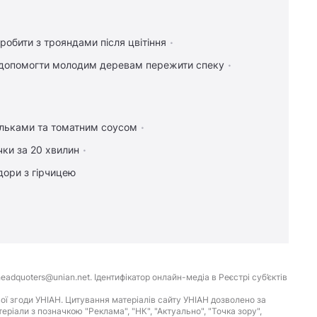
робити з трояндами після цвітіння
допомогти молодим деревам пережити спеку
ельками та томатним соусом
чки за 20 хвилин
дори з гірчицею
eadquoters@unian.net. Ідентифікатор онлайн-медіа в Реєстрі суб’єктів
ої згоди УНІАН. Цитування матеріалів сайту УНІАН дозволено за
іали з позначкою "Реклама", "НК", "Актуально", "Точка зору",