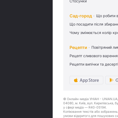
Стосунки
Сад-город
Що робити в
Що посадити після збиран
Чому змінюється колір кро
Рецепти
Повітряний ли
Рецепт сливового варення,
Рецепти випічки та десерт
© Онлайн-медіа УНІАН - UNIAN.UA, 
04080, м. Київ, вул. Кирилівська, 
у сфері медіа — R40-05194.
Копіювання текстів або зображень,
умови відкритого для пошукових си