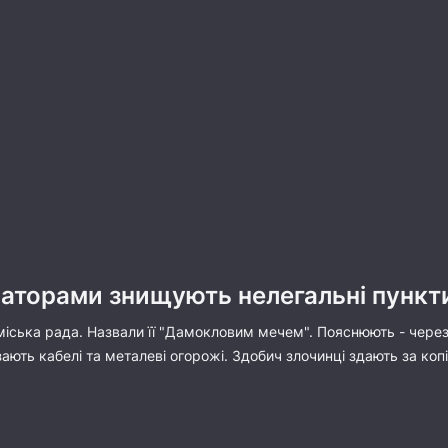
аваторами знищують нелегальні пунк
іська рада. Назвали її "Дамокловим мечем". Пояснюють - через 
ізають кабелі та металеві огорожі. Здобич злочинці здають за ко