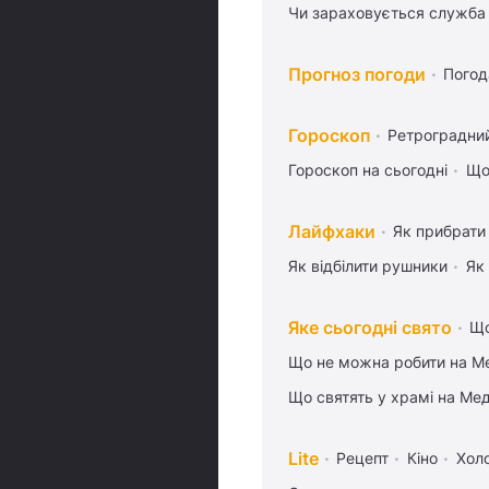
Чи зараховується служба 
Прогноз погоди
Погод
Гороскоп
Ретроградни
Гороскоп на сьогодні
Що
Лайфхаки
Як прибрати 
Як відбілити рушники
Як
Яке сьогодні свято
Що
Що не можна робити на Ме
Що святять у храмі на Ме
Lite
Рецепт
Кіно
Хол