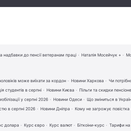
та надбавки до пенсії ветеранам праці
Наталія Мосейчук +
Мо
чоловіків може виїхати за кордон
Новини Харкова
Чи потрібн
ія студентів в серпні
Новини Києва
Пільги та скидки пенсіон
обілізації у серпні 2026
Новини Одеси
Що зміниться в Україн
істю в серпні 2026
Новини Дніпра
Кому не загрожує повістка 
рс долара
Курс євро
Курс валют
Біткоіни-курс
Тарифи на