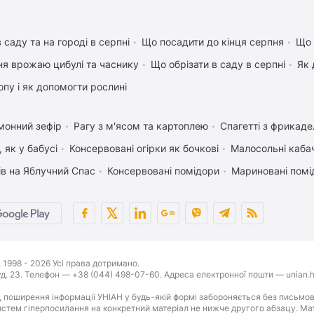
 саду та на городі в серпні
Що посадити до кінця серпня
Що 
ня врожаю цибулі та часнику
Що обрізати в саду в серпні
Як 
пу і як допомогти рослині
монний зефір
Рагу з м'ясом та картоплею
Спагетті з фрикад
 як у бабусі
Консервовані огірки як бочкові
Малосольні каба
ів на Яблучний Спас
Консервовані помідори
Мариновані помі
1998 - 2026 Усі права дотримано.
буд. 23. Телефон — +38 (044) 498-07-60. Адреса електронної пошти — unian.h
 поширення інформації УНІАН у будь-якій формі забороняється без письмов
стем гіперпосилання на конкретний матеріал не нижче другого абзацу. Матер