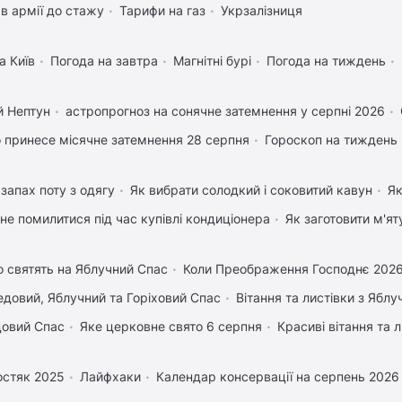
в армії до стажу
Тарифи на газ
Укрзалізниця
а Київ
Погода на завтра
Магнітні бурі
Погода на тиждень
й Нептун
астропрогноз на сонячне затемнення у серпні 2026
 принесе місячне затемнення 28 серпня
Гороскоп на тиждень
запах поту з одягу
Як вибрати солодкий і соковитий кавун
Як
 не помилитися під час купівлі кондиціонера
Як заготовити м'ят
 святять на Яблучний Спас
Коли Преображення Господнє 202
довий, Яблучний та Горіховий Спас
Вітання та листівки з Ябл
довий Спас
Яке церковне свято 6 серпня
Красиві вітання та
остяк 2025
Лайфхаки
Календар консервації на серпень 2026