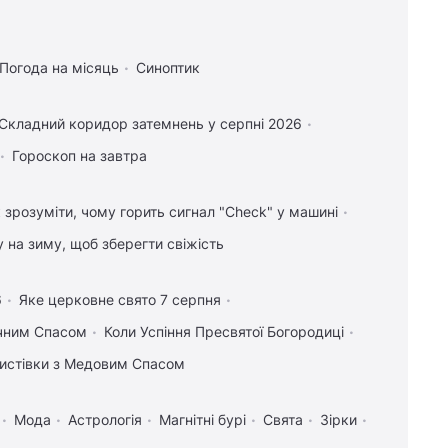
Погода на місяць
Синоптик
Складний коридор затемнень у серпні 2026
Гороскоп на завтра
 зрозуміти, чому горить сигнал "Check" у машині
у на зиму, щоб зберегти свіжість
6
Яке церковне свято 7 серпня
учним Спасом
Коли Успіння Пресвятої Богородиці
 листівки з Медовим Спасом
Мода
Астрологія
Магнітні бурі
Свята
Зірки