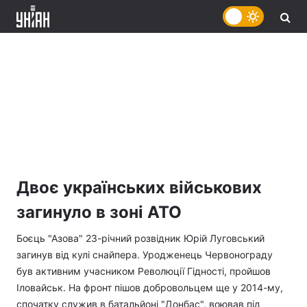
Двоє українських військових
загинуло в зоні АТО
Боєць "Азова" 23-річний розвідник Юрій Луговський
загинув від кулі снайпера. Уродженець Червонограду
був активним учасником Революції Гідності, пройшов
Іловайськ. На фронт пішов добровольцем ще у 2014-му,
спочатку служив в батальйоні "Донбас", воював під