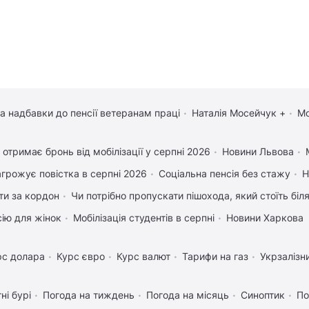
та надбавки до пенсії ветеранам праці
Наталія Мосейчук +
Мо
 отримає бронь від мобілізації у серпні 2026
Новини Львова
агрожує повістка в серпні 2026
Соціальна пенсія без стажу
Н
ати за кордон
Чи потрібно пропускати пішохода, який стоїть біл
сію для жінок
Мобілізація студентів в серпні
Новини Харкова
рс долара
Курс євро
Курс валют
Тарифи на газ
Укрзалізн
ні бурі
Погода на тиждень
Погода на місяць
Синоптик
По