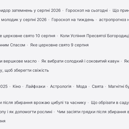
идор затемнень у серпні 2026
Гороскоп на сьогодні
Що прин
 молодик у серпні 2026
Гороскоп на тиждень
астропрогноз н
е церковне свято 10 серпня
Коли Успіння Пресвятої Богородиц
учним Спасом
Яке церковне свято 9 серпня
ти вершкове масло
Як вибрати солодкий і соковитий кавун
Як
му, щоб зберегти свіжість
2025
Кіно
Лайфхаки
Астрологія
Мода
Свята
Магнітні б
 після збирання врожаю цибулі та часнику
Що обрізати в саду
пу і як допомогти рослині
Чим засіяти грядки після збирання
пня