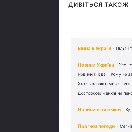
ДИВІТЬСЯ ТАКОЖ
Війна в Україні
Пільги 
Новини України
Хто не
Новини Києва
Кому не з
Хто з чоловіків може виїх
Достроковий вихід на пен
Новини економіки
Ку
Прогноз погоди
Магніт