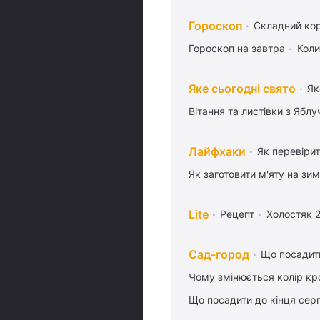
Гороскоп
Складний кор
Гороскоп на завтра
Коли
Яке сьогодні свято
Як
Вітання та листівки з Ябл
Лайфхаки
Як перевіри
Як заготовити м'яту на зи
Lite
Рецепт
Холостяк 
Сад-город
Що посадити
Чому змінюється колір кро
Що посадити до кінця сер