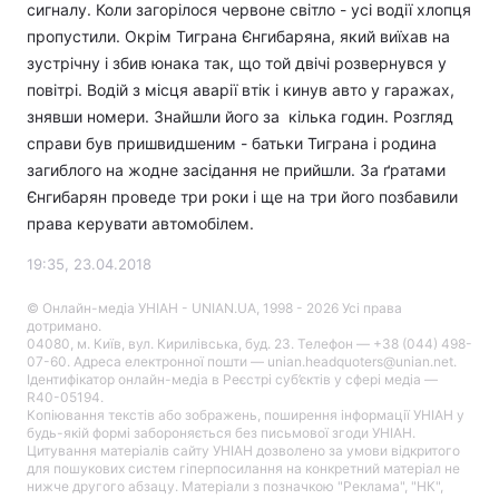
сигналу. Коли загорілося червоне світло - усі водії хлопця
пропустили. Окрім Тиграна Єнгибаряна, який виїхав на
зустрічну і збив юнака так, що той двічі розвернувся у
повітрі. Водій з місця аварії втік і кинув авто у гаражах,
знявши номери. Знайшли його за кілька годин. Розгляд
справи був пришвидшеним - батьки Тиграна і родина
загиблого на жодне засідання не прийшли. За ґратами
Єнгибарян проведе три роки і ще на три його позбавили
права керувати автомобілем.
19:35, 23.04.2018
© Онлайн-медіа УНІАН - UNIAN.UA, 1998 - 2026 Усі права
дотримано.
04080, м. Київ, вул. Кирилівська, буд. 23. Телефон — +38 (044) 498-
07-60. Адреса електронної пошти — unian.headquoters@unian.net.
Ідентифікатор онлайн-медіа в Реєстрі суб’єктів у сфері медіа —
R40-05194.
Копіювання текстів або зображень, поширення інформації УНІАН у
будь-якій формі забороняється без письмової згоди УНІАН.
Цитування матеріалів сайту УНІАН дозволено за умови відкритого
для пошукових систем гіперпосилання на конкретний матеріал не
нижче другого абзацу. Матеріали з позначкою "Реклама", "НК",