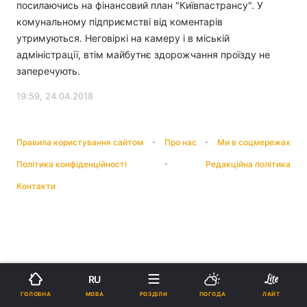
посилаючись на фінансовий план "Київпастрансу". У
комунальному підприємстві від коментарів
утримуються. Неговіркі на камеру і в міській
адміністрації, втім майбутнє здорожчання проїзду не
заперечують.
19:59, 24.04.2018
Правила користування сайтом
Про нас
Ми в соцмережах
Політика конфіденційності
Редакційна політика
Контакти
RU
МОВА
ГОЛОВНА
РОЗДІЛИ
ПОГОДА
ЛАЙТ