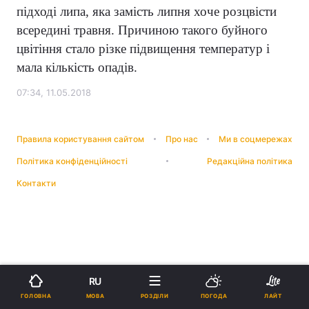
підході липа, яка замість липня хоче розцвісти
всередині травня. Причиною такого буйного
цвітіння стало різке підвищення температур і
мала кількість опадів.
07:34, 11.05.2018
Правила користування сайтом
Про нас
Ми в соцмережах
Політика конфіденційності
Редакційна політика
Контакти
RU
МОВА
ГОЛОВНА
РОЗДІЛИ
ПОГОДА
ЛАЙТ