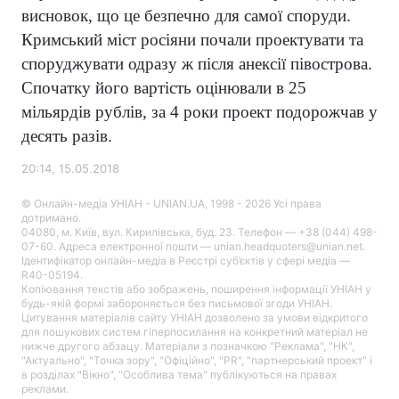
висновок, що це безпечно для самої споруди.
Кримський міст росіяни почали проектувати та
споруджувати одразу ж після анексії півострова.
Спочатку його вартість оцінювали в 25
мільярдів рублів, за 4 роки проект подорожчав у
десять разів.
20:14, 15.05.2018
© Онлайн-медіа УНІАН - UNIAN.UA, 1998 - 2026 Усі права
дотримано.
04080, м. Київ, вул. Кирилівська, буд. 23. Телефон — +38 (044) 498-
07-60. Адреса електронної пошти — unian.headquoters@unian.net.
Ідентифікатор онлайн-медіа в Реєстрі суб’єктів у сфері медіа —
R40-05194.
Копіювання текстів або зображень, поширення інформації УНІАН у
будь-якій формі забороняється без письмової згоди УНІАН.
Цитування матеріалів сайту УНІАН дозволено за умови відкритого
для пошукових систем гіперпосилання на конкретний матеріал не
нижче другого абзацу. Матеріали з позначкою "Реклама", "НК",
"Актуально", "Точка зору", "Офіційно", "PR", "партнерський проект" і
в розділах "Вікно", "Особлива тема" публікуються на правах
реклами.