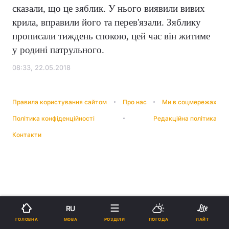
сказали, що це зяблик. У нього виявили вивих
крила, вправили його та перев'язали. Зяблику
прописали тиждень спокою, цей час він житиме
у родині патрульного.
08:33, 22.05.2018
Правила користування сайтом
Про нас
Ми в соцмережах
Політика конфіденційності
Редакційна політика
Контакти
RU
МОВА
ГОЛОВНА
РОЗДІЛИ
ПОГОДА
ЛАЙТ