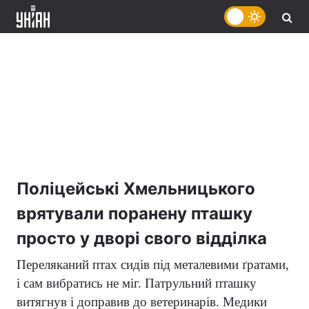
Поліцейські Хмельницького
врятували поранену пташку
просто у дворі свого відділка
Переляканий птах сидів під металевими ґратами,
і сам вибратись не міг. Патрульний пташку
витягнув і доправив до ветеринарів. Медики