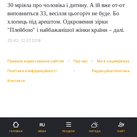
30 мріяла про чоловіка і дитину. А їй вже от-от
виповниться 33, весілля цьогоріч не буде. Бо
хлопець під арештом. Одкровення зірки
"Плейбою" і найбажанішої жінки країни – далі.
20:42, 12.07.2018
Правила користування сайтом
Про нас
Ми в соцмережах
Політика конфіденційності
Редакційна політика
Контакти
RU
МОВА
ГОЛОВНА
РОЗДІЛИ
ПОГОДА
ЛАЙТ