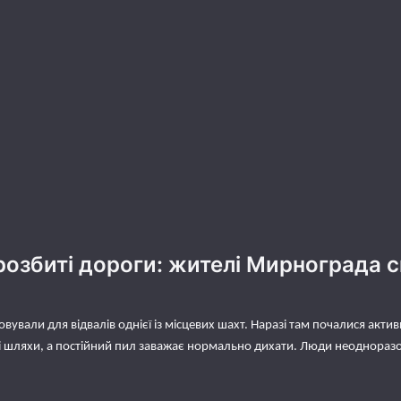
 розбиті дороги: жителі Мирнограда 
вували для відвалів однієї із місцевих шахт. Наразі там почалися акти
і шляхи, а постійний пил заважає нормально дихати. Люди неодноразо