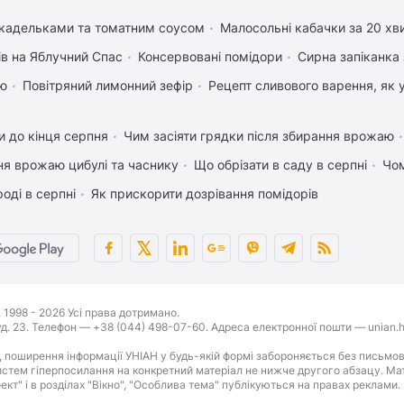
икадельками та томатним соусом
Малосольні кабачки за 20 хв
ів на Яблучний Спас
Консервовані помідори
Сирна запіканка
ею
Повітряний лимонний зефір
Рецепт сливового варення, як у
 до кінця серпня
Чим засіяти грядки після збирання врожаю
ня врожаю цибулі та часнику
Що обрізати в саду в серпні
Чом
оді в серпні
Як прискорити дозрівання помідорів
1998 - 2026 Усі права дотримано.
буд. 23. Телефон — +38 (044) 498-07-60. Адреса електронної пошти — unian.h
 поширення інформації УНІАН у будь-якій формі забороняється без письмов
стем гіперпосилання на конкретний матеріал не нижче другого абзацу. Матер
оект" і в розділах "Вікно", "Особлива тема" публікуються на правах реклами.