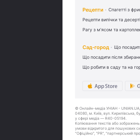
Рецепти
Спагетті з фр
Рецепти випічки та десерт
Рагу з м'ясом та картопл
Сад-город
Що посадити
Що посадити після збиран
Що робити в саду та на гор
© Онлайн-медіа УНІАН - UNIAN.UA, 
04080, м. Київ, вул. Кирилівська, 
у сфері медіа — R40-05194.
Копіювання текстів або зображень,
умови відкритого для пошукових си
"Офіційно", "PR", "партнерський пр