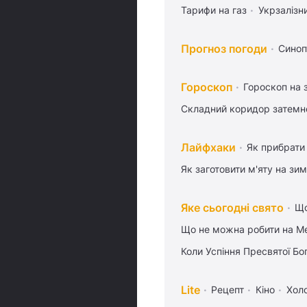
Тарифи на газ
Укрзалізн
Прогноз погоди
Синоп
Гороскоп
Гороскоп на 
Складний коридор затемне
Лайфхаки
Як прибрати 
Як заготовити м'яту на зи
Яке сьогодні свято
Що
Що не можна робити на Ме
Коли Успіння Пресвятої Бо
Lite
Рецепт
Кіно
Хол