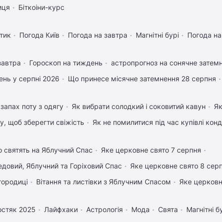
иця
Біткоіни-курс
тик
Погода Київ
Погода на завтра
Магнітні бурі
Погода н
завтра
Гороскоп на тиждень
астропрогноз на сонячне затемн
нь у серпні 2026
Що принесе місячне затемнення 28 серпня
запах поту з одягу
Як вибрати солодкий і соковитий кавун
Як
му, щоб зберегти свіжість
Як не помилитися під час купівлі кон
 святять на Яблучний Спас
Яке церковне свято 7 серпня
довий, Яблучний та Горіховий Спас
Яке церковне свято 8 сер
городиці
Вітання та листівки з Яблучним Спасом
Яке церковн
остяк 2025
Лайфхаки
Астрологія
Мода
Свята
Магнітні б