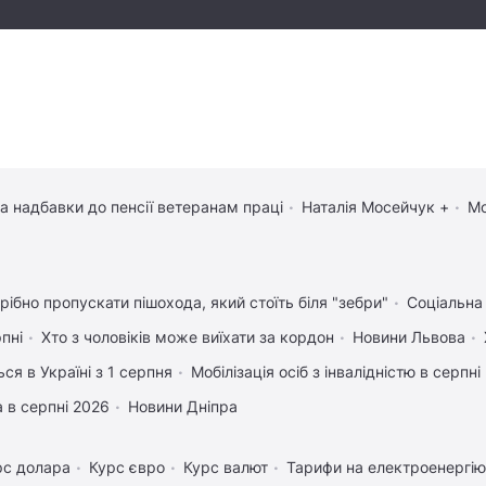
та надбавки до пенсії ветеранам праці
Наталія Мосейчук +
Мо
рібно пропускати пішохода, який стоїть біля "зебри"
Соціальна
рпні
Хто з чоловіків може виїхати за кордон
Новини Львова
ся в Україні з 1 серпня
Мобілізація осіб з інвалідністю в серпні
 в серпні 2026
Новини Дніпра
рс долара
Курс євро
Курс валют
Тарифи на електроенергію