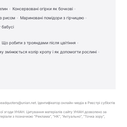
илин
Консервовані огірки як бочкові
 з рисом
Мариновані помідори з гірчицею
 бабусі
Що робити з трояндами після цвітіння
у змінюється колір кропу і як допомогти рослині
eadquoters@unian.net. Ідентифікатор онлайн-медіа в Реєстрі суб’єктів
ої згоди УНІАН. Цитування матеріалів сайту УНІАН дозволено за
іали з позначкою "Реклама", "НК", "Актуально", "Точка зору",