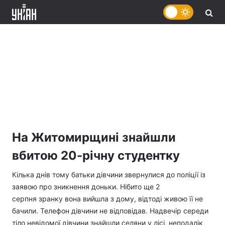
На Житомирщині знайшли
вбитою 20-річну студентку
Кілька днів тому батьки дівчини звернулися до поліції із
заявою про зникнення доньки. Нібито ще 2
серпня зранку вона вийшла з дому, відтоді живою її не
бачили. Телефон дівчини не відповідав. Надвечір середи
тіло невідомої дівчини знайшли селяни у лісі, неподалік