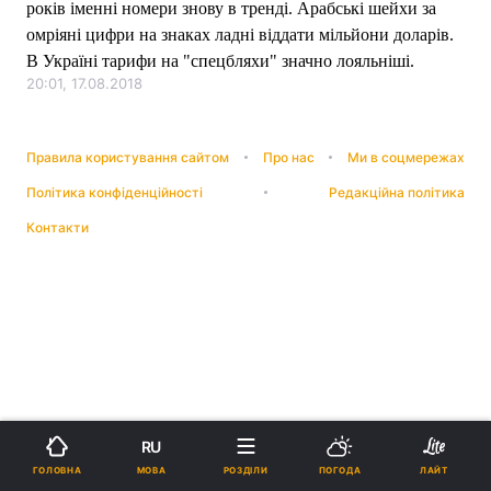
років іменні номери знову в тренді. Арабські шейхи за
омріяні цифри на знаках ладні віддати мільйони доларів.
В Україні тарифи на "спецбляхи" значно лояльніші.
20:01, 17.08.2018
Правила користування сайтом
Про нас
Ми в соцмережах
Політика конфіденційності
Редакційна політика
Контакти
RU
МОВА
ГОЛОВНА
РОЗДІЛИ
ПОГОДА
ЛАЙТ