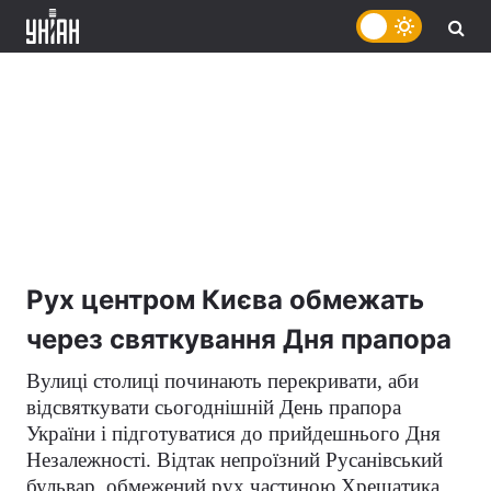
Рух центром Києва обмежать
через святкування Дня прапора
Вулиці столиці починають перекривати, аби
відсвяткувати сьогоднішній День прапора
України і підготуватися до прийдешнього Дня
Незалежності. Відтак непроїзний Русанівський
бульвар, обмежений рух частиною Хрещатика.