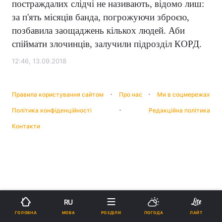
постраждалих слідчі не називають, відомо лиш:
за п'ять місяців банда, погрожуючи зброєю,
позбавила заощаджень кількох людей. Аби
спіймати злочинців, залучили підрозділ КОРД.
12:46, 13.09.2018
Правила користування сайтом
Про нас
Ми в соцмережах
Політика конфіденційності
Редакційна політика
Контакти
RU
МОВА
ГОЛОВНА
РОЗДІЛИ
ПОГОДА
ЛАЙТ