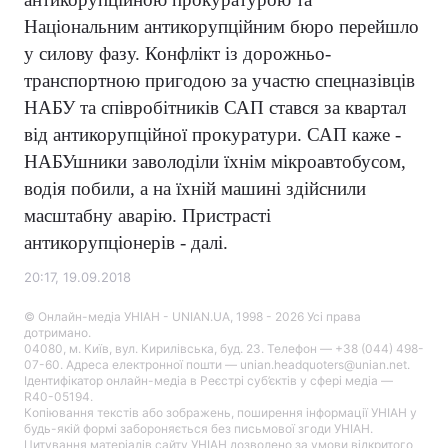
Національним антикорупційним бюро перейшло
у силову фазу. Конфлікт із дорожньо-
транспортною пригодою за участю спецназівців
НАБУ та співробітників САП стався за квартал
від антикорупційної прокуратури. САП каже -
НАБУшники заволоділи їхнім мікроавтобусом,
водія побили, а на їхній машині здійснили
масштабну аварію. Пристрасті
антикорупціонерів - далі.
20:17, 19.09.2018
© Онлайн-медіа УНІАН - UNIAN.UA, 1998 - 2026 Усі права
дотримано.
04080, м. Київ, вул. Кирилівська, буд. 23. Телефон — +38 (044) 498-
07-60. Адреса електронної пошти — unian.headquoters@unian.net.
Ідентифікатор онлайн-медіа в Реєстрі суб’єктів у сфері медіа —
R40-05194.
Копіювання текстів або зображень, поширення інформації УНІАН у
будь-якій формі забороняється без письмової згоди УНІАН.
Цитування матеріалів сайту УНІАН дозволено за умови відкритого