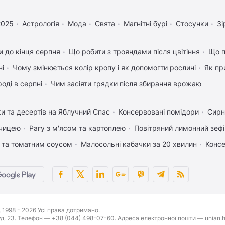
2025
Астрологія
Мода
Свята
Магнітні бурі
Стосунки
Зі
 до кінця серпня
Що робити з трояндами після цвітіння
Що п
ні
Чому змінюється колір кропу і як допомогти рослині
Як пр
оді в серпні
Чим засіяти грядки після збирання врожаю
ки та десертів на Яблучний Спас
Консервовані помідори
Сирн
рчицею
Рагу з м'ясом та картоплею
Повітряний лимонний зеф
 та томатним соусом
Малосольні кабачки за 20 хвилин
Консе
1998 - 2026 Усі права дотримано.
буд. 23. Телефон — +38 (044) 498-07-60. Адреса електронної пошти — unian.h