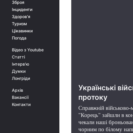
Зброя
Інциденти
Здоров'я
Туризм
Цікавинки
Погода
Відео з Youtube
Статті
Інтерв'ю
Думки
Лонгріди
Українські вій
Архів
протоку
Вакансії
Контакти
Справжній військово-м
"Корець" зайшли в ко
чекали наші броньован
чорним по білому напи