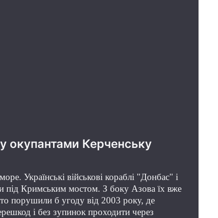
ану окупантами Керченську
оре. Українські військові кораблі "Донбас" і
 під Кримським мостом. З боку Азова їх вже
то порушили б угоду від 2003 року, де
ерешкод і без зупинок проходити через