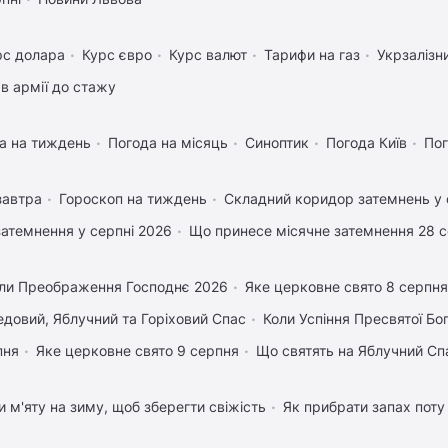
рс долара
Курс євро
Курс валют
Тарифи на газ
Укрзалізн
в армії до стажу
а на тиждень
Погода на місяць
Синоптик
Погода Київ
Пог
завтра
Гороскоп на тиждень
Складний коридор затемнень у 
затемнення у серпні 2026
Що принесе місячне затемнення 28 
ли Преображення Господнє 2026
Яке церковне свято 8 серпня
довий, Яблучний та Горіховий Спас
Коли Успіння Пресвятої Бо
пня
Яке церковне свято 9 серпня
Що святять на Яблучний Сп
и м'яту на зиму, щоб зберегти свіжість
Як прибрати запах поту