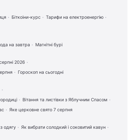
иця
Біткоіни-курс
Тарифи на електроенергію
ода на завтра
Магнітні бурі
серпні 2026
серпня
Гороскоп на сьогодні
городиці
Вітання та листівки з Яблучним Спасом
ас
Яке церковне свято 7 серпня
 з одягу
Як вибрати солодкий і соковитий кавун