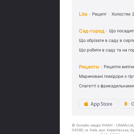
Lite
Рецепт
Холостяк 
Сад-город
Що посадити
Що обрізати в саду в серп
Що робити в саду та на гор
Рецепти
Рецепти випіч
Мариновані помідори з гі
Спагетті з фрикадельками
© Онлайн-медіа УНІАН - UNIAN.UA, 
04080, м. Київ, вул. Кирилівська, 