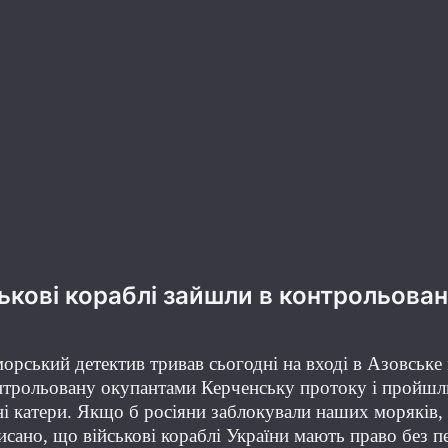
ськові кораблі зайшли в контрольов
орський детектив тривав сьогодні на вході в Азовське м
нтрольовану окупантами Керченську протоку і пройшли
і катери.
Якщо б росіяни заблокували наших моряків, 
сано, що військові кораблі України мають право без п