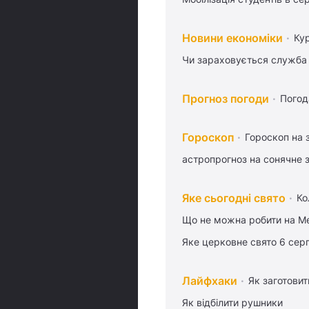
Новини економіки
Ку
Чи зараховується служба 
Прогноз погоди
Погод
Гороскоп
Гороскоп на 
астропрогноз на сонячне 
Яке сьогодні свято
Ко
Що не можна робити на Ме
Яке церковне свято 6 сер
Лайфхаки
Як заготовит
Як відбілити рушники