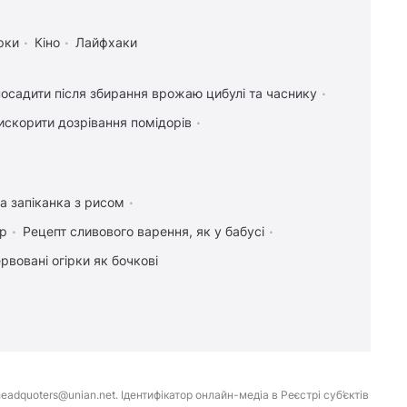
рки
Кіно
Лайфхаки
осадити після збирання врожаю цибулі та часнику
искорити дозрівання помідорів
а запіканка з рисом
ір
Рецепт сливового варення, як у бабусі
рвовані огірки як бочкові
eadquoters@unian.net. Ідентифікатор онлайн-медіа в Реєстрі суб’єктів