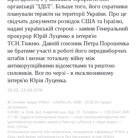
організації "ІДІЛ". Більше того, його соратники
планували теракти на території України. Про це
свідчать документи розвідок США та Ізраїлю,
надані українській стороні - заявив Генеральний
прокурор Юрій Луценко в інтерв'ю
ТСН.Тижню. Давній союзник Петра Порошенка
не братиме участі в роботі його передвиборчих
штабів і визнає тотальну війну між
антикорупційними відомствами та рештою
силовиків. Все по черзі - в ексклюзивному
інтерв'ю Юрія Луценка.
20:55, 23.09.2018
© Онлайн-медіа УНІАН - UNIAN.UA, 1998 - 2026 Усі права
дотримано.
04080, м. Київ, вул. Кирилівська, буд. 23. Телефон — +38 (044) 498-
07-60. Адреса електронної пошти — unian.headquoters@unian.net.
Ідентифікатор онлайн-медіа в Реєстрі суб’єктів у сфері медіа —
R40-05194.
Копіювання текстів або зображень, поширення інформації УНІАН у
будь-якій формі забороняється без письмової згоди УНІАН.