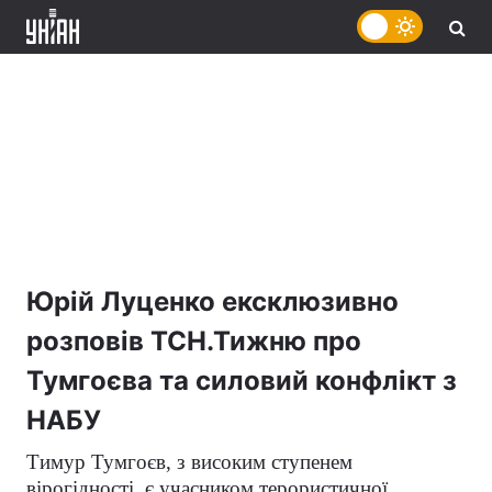
Юрій Луценко ексклюзивно
розповів ТСН.Тижню про
Тумгоєва та силовий конфлікт з
НАБУ
Тимур Тумгоєв, з високим ступенем
вірогідності, є учасником терористичної