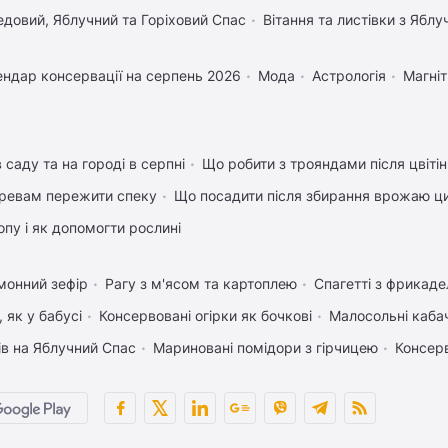
довий, Яблучний та Горіховий Спас
Вітання та листівки з Ябл
ендар консервації на серпень 2026
Мода
Астрологія
Магніт
 саду та на городі в серпні
Що робити з трояндами після цвіті
ревам пережити спеку
Що посадити після збирання врожаю ци
пу і як допомогти рослині
монний зефір
Рагу з м'ясом та картоплею
Спагетті з фрикад
 як у бабусі
Консервовані огірки як бочкові
Малосольні каба
ів на Яблучний Спас
Мариновані помідори з гірчицею
Консер