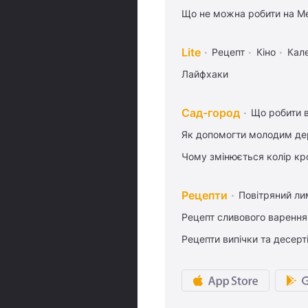
Що не можна робити на Ме
Lite
Рецепт
Кіно
Кал
Лайфхаки
Сад-город
Що робити в
Як допомогти молодим де
Чому змінюється колір кро
Рецепти
Повітряний ли
Рецепт сливового варення,
Рецепти випічки та десерт