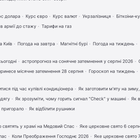
рс долара
Курс євро
Курс валют
Укрзалізниця
Біткоіни-к
в армії до стажу
Тарифи на газ
а Київ
Погода на завтра
Магнітні бурі
Погода на тиждень
сьогодні
астропрогноз на сонячне затемнення у серпні 2026
ринесе місячне затемнення 28 серпня
Гороскоп на тиждень
тися під час купівлі кондиціонера
Як заготовити м'яту на зиму
одягу
Як зрозуміти, чому горить сигнал "Check" у машині
Як 
 пригорало
Як відбілити рушники
 святять у храмі на Медовий Спас
Яке церковне свято 6 серп
пас
Коли Преображення Господнє 2026
Яке церковне свято 