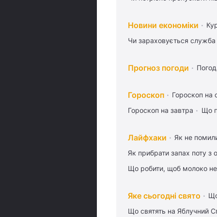
Новини економіки
Ку
Чи зараховується служба 
Прогноз погоди
Погод
Гороскоп
Гороскоп на 
Гороскоп на завтра
Що п
Лайфхаки
Як не помили
Як прибрати запах поту з 
Що робити, щоб молоко не
Яке сьогодні свято
Що
Що святять на Яблучний С