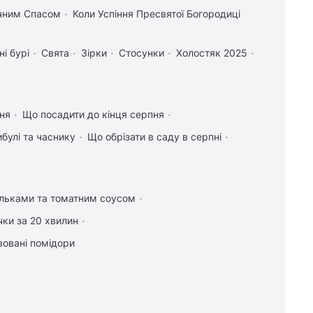
учним Спасом
Коли Успіння Пресвятої Богородиці
ні бурі
Свята
Зірки
Стосунки
Холостяк 2025
ння
Що посадити до кінця серпня
булі та часнику
Що обрізати в саду в серпні
ельками та томатним соусом
чки за 20 хвилин
вовані помідори