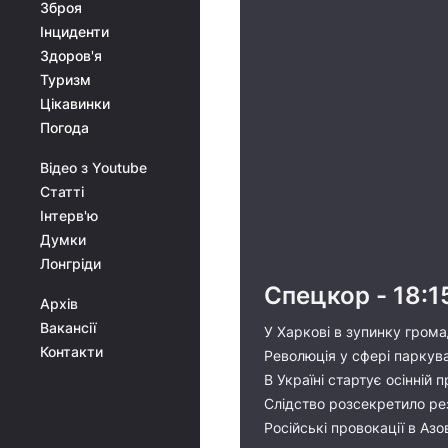
Зброя
Інциденти
Здоров'я
Туризм
Цікавинки
Погода
Відео з Youtube
Статті
Інтерв'ю
Думки
Лонгріди
Спецкор - 18:1
Архів
Вакансії
У Харкові в зупинку грома
Контакти
Революція у сфері паркува
В Україні стартує осінній
Слідство розсекретило рез
Російські провокації в Аз