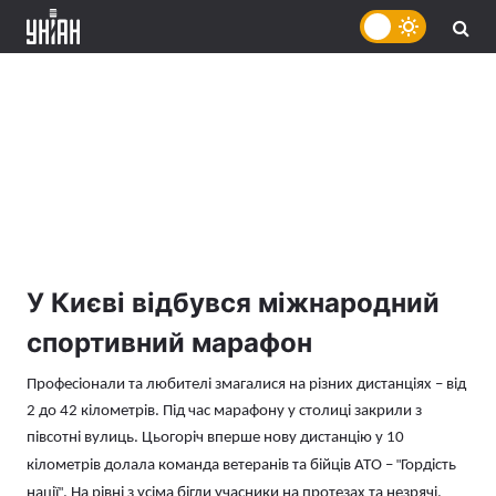
У Києві відбувся міжнародний
спортивний марафон
Професіонали та любителі змагалися на різних дистанціях – від
2 до 42 кілометрів. Під час марафону у столиці закрили з
півсотні вулиць. Цьогоріч вперше нову дистанцію у 10
кілометрів долала команда ветеранів та бійців АТО –
"
Гордість
нації
"
. На рівні з усіма бігли учасники на протезах та незрячі.