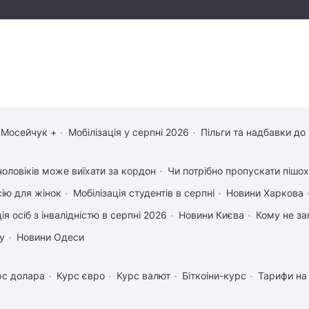
 Мосейчук +
Мобілізація у серпні 2026
Пільги та надбавки до
чоловіків може виїхати за кордон
Чи потрібно пропускати пішохо
сію для жінок
Мобілізація студентів в серпні
Новини Харкова
ія осіб з інвалідністю в серпні 2026
Новини Києва
Кому не за
у
Новини Одеси
рс долара
Курс євро
Курс валют
Біткоіни-курс
Тарифи на