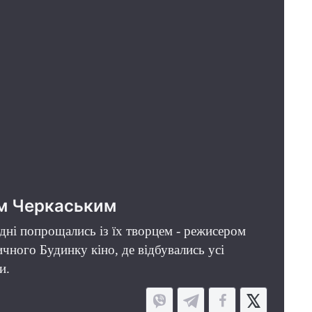
ом Черкаським
одні попрощались із їх творцем - режисером
чного Будинку кіно, де відбувались усі
ри.