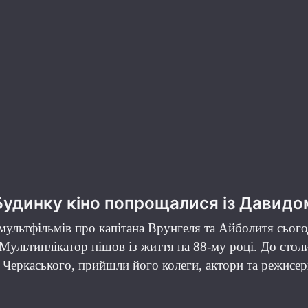
Будинку кіно попрощалися із Давид
 мультфільмів про капітана Врунгеля та Айболитя сьог
ультиплікатор пішов із життя на 88-му році. До столи
 Черкаського, прийшли його колеги, актори та режисе