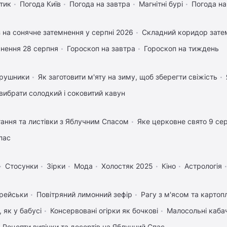
тик
Погода Київ
Погода на завтра
Магнітні бурі
Погода н
 на сонячне затемнення у серпні 2026
Складний коридор затем
нення 28 серпня
Гороскоп на завтра
Гороскоп на тиждень
 рушники
Як заготовити м'яту на зиму, щоб зберегти свіжість
вибрати солодкий і соковитий кавун
тання та листівки з Яблучним Спасом
Яке церковне свято 9 се
пас
Стосунки
Зірки
Мода
Холостяк 2025
Кіно
Астрологія
орейськи
Повітряний лимонний зефір
Рагу з м'ясом та картоп
 як у бабусі
Консервовані огірки як бочкові
Малосольні каба
Рецепти випічки та десертів на Яблучний Спас