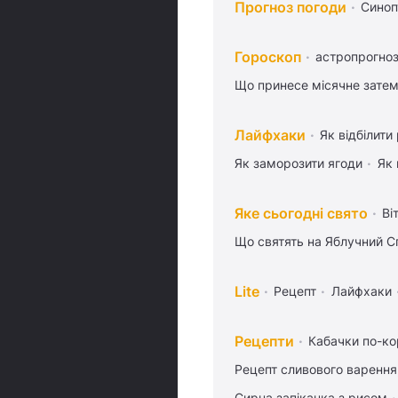
Прогноз погоди
Синоп
Гороскоп
астропрогноз
Що принесе місячне затем
Лайфхаки
Як відбілити
Як заморозити ягоди
Як 
Яке сьогодні свято
Ві
Що святять на Яблучний С
Lite
Рецепт
Лайфхаки
Рецепти
Кабачки по-к
Рецепт сливового варення,
Сирна запіканка з рисом