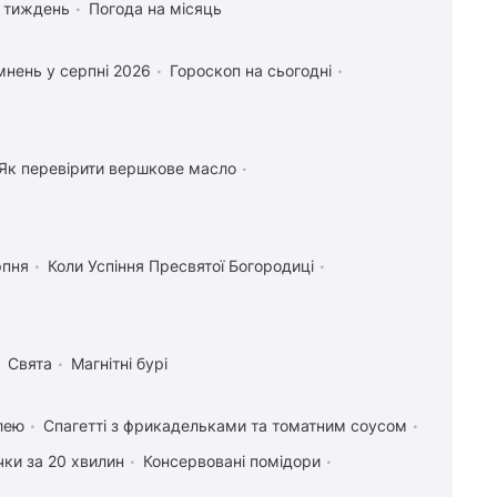
а тиждень
Погода на місяць
нень у серпні 2026
Гороскоп на сьогодні
Як перевірити вершкове масло
рпня
Коли Успіння Пресвятої Богородиці
Свята
Магнітні бурі
лею
Спагетті з фрикадельками та томатним соусом
чки за 20 хвилин
Консервовані помідори