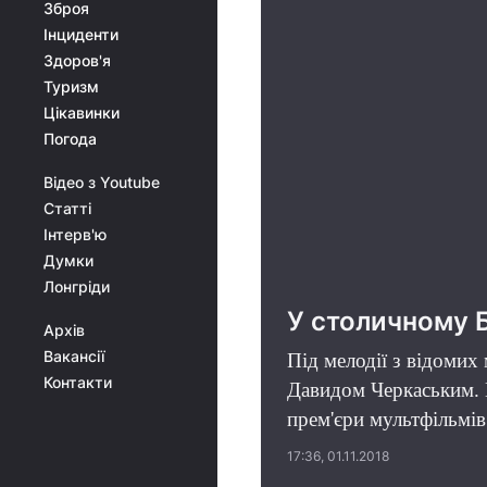
Зброя
Інциденти
Здоров'я
Туризм
Цікавинки
Погода
Відео з Youtube
Статті
Інтерв'ю
Думки
Лонгріди
У столичному 
Архів
Вакансії
Під мелодії з відомих
Контакти
Давидом Черкаським. М
прем'єри мультфільмів
17:36, 01.11.2018