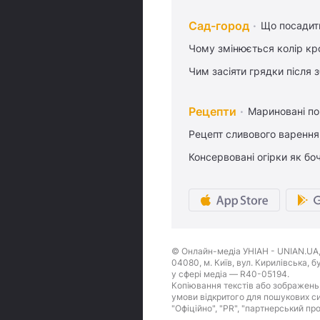
Сад-город
Що посадити
Чому змінюється колір кро
Чим засіяти грядки після
Рецепти
Мариновані по
Рецепт сливового варення,
Консервовані огірки як бо
© Онлайн-медіа УНІАН - UNIAN.UA, 
04080, м. Київ, вул. Кирилівська, 
у сфері медіа — R40-05194.
Копіювання текстів або зображень,
умови відкритого для пошукових си
"Офіційно", "PR", "партнерський пр