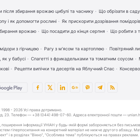
 після збирання врожаю цибулі та часнику
Що обрізати в саду
пу і як допомогти рослині
Як прискорити дозрівання помідорі
 збирання врожаю
Що посадити до кінця серпня
Що робити з т
мідори з гірчицею
Рагу з м'ясом та картоплею
Повітряний л
 як у бабусі
Спагетті з фрикадельками та томатним соусом
чкові
Рецепти випічки та десертів на Яблучний Спас
Консерво
1998 - 2026 Усі права дотримано.
буд. 23. Телефон — +38 (044) 498-07-60. Адреса електронної пошти — unian.h
 поширення інформації УНІАН у будь-якій формі забороняється без письмов
стем гіперпосилання на конкретний матеріал не нижче другого абзацу. Матер
оект" і в розділах "Вікно", "Особлива тема" публікуються на правах реклами.