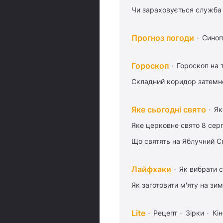
Чи зараховується служба 
Прогноз погоди
Синоп
Гороскоп
Гороскоп на
Складний коридор затемне
Яке сьогодні свято
Як
Яке церковне свято 8 сер
Що святять на Яблучний С
Лайфхаки
Як вибрати с
Як заготовити м'яту на зи
Lite
Рецепт
Зірки
Кін