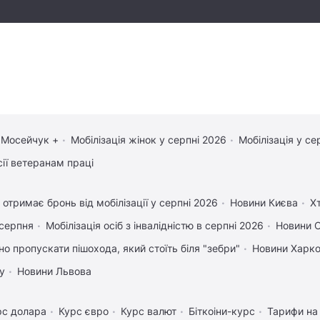
 Мосейчук +
Мобілізація жінок у серпні 2026
Мобілізація у се
сії ветеранам праці
 отримає бронь від мобілізації у серпні 2026
Новини Києва
Х
 серпня
Мобілізація осіб з інвалідністю в серпні 2026
Новини 
но пропускати пішохода, який стоїть біля "зебри"
Новини Харк
у
Новини Львова
рс долара
Курс євро
Курс валют
Біткоіни-курс
Тарифи на