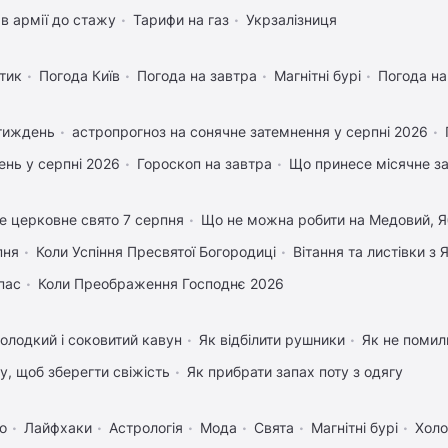
в армії до стажу
Тарифи на газ
Укрзалізниця
тик
Погода Київ
Погода на завтра
Магнітні бурі
Погода н
 тиждень
астропрогноз на сонячне затемнення у серпні 2026
нь у серпні 2026
Гороскоп на завтра
Що принесе місячне з
е церковне свято 7 серпня
Що не можна робити на Медовий, Я
пня
Коли Успіння Пресвятої Богородиці
Вітання та листівки з
пас
Коли Преображення Господнє 2026
олодкий і соковитий кавун
Як відбілити рушники
Як не помили
му, щоб зберегти свіжість
Як прибрати запах поту з одягу
о
Лайфхаки
Астрологія
Мода
Свята
Магнітні бурі
Холо