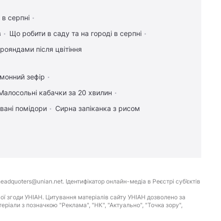
 в серпні
в
Що робити в саду та на городі в серпні
рояндами після цвітіння
имонний зефір
Малосольні кабачки за 20 хвилин
вані помідори
Сирна запіканка з рисом
eadquoters@unian.net. Ідентифікатор онлайн-медіа в Реєстрі суб’єктів
ої згоди УНІАН. Цитування матеріалів сайту УНІАН дозволено за
іали з позначкою "Реклама", "НК", "Актуально", "Точка зору",