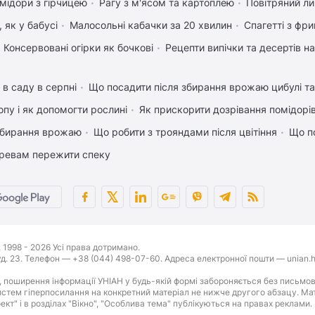
мідори з гірчицею
Рагу з м'ясом та картоплею
Повітряний л
 як у бабусі
Малосольні кабачки за 20 хвилин
Спагетті з фр
Консервовані огірки як бочкові
Рецепти випічки та десертів н
 в саду в серпні
Що посадити після збирання врожаю цибулі т
пу і як допомогти рослині
Як прискорити дозрівання помідорі
 збирання врожаю
Що робити з трояндами після цвітіння
Що п
ревам пережити спеку
1998 - 2026 Усі права дотримано.
буд. 23. Телефон — +38 (044) 498-07-60. Адреса електронної пошти — unian.h
 поширення інформації УНІАН у будь-якій формі забороняється без письмов
стем гіперпосилання на конкретний матеріал не нижче другого абзацу. Матер
оект" і в розділах "Вікно", "Особлива тема" публікуються на правах реклами.