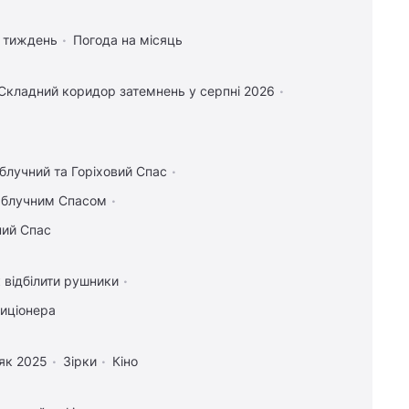
а тиждень
Погода на місяць
Складний коридор затемнень у серпні 2026
блучний та Горіховий Спас
 Яблучним Спасом
ний Спас
 відбілити рушники
диціонера
як 2025
Зірки
Кіно