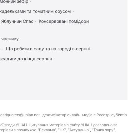
имонний зефір
икадельками та томатним соусом
а Яблучний Спас
Консервовані помідори
а часнику
в
Що робити в саду та на городі в серпні
осадити до кінця серпня
eadquoters@unian.net. Ідентифікатор онлайн-медіа в Реєстрі суб’єктів
ої згоди УНІАН. Цитування матеріалів сайту УНІАН дозволено за
іали з позначкою "Реклама", "НК", "Актуально", "Точка зору",