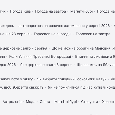
тик
Погода Київ
Погода на завтра
Магнітні бурі
Погода н
 тиждень
астропрогноз на сонячне затемнення у серпні 2026
нення 28 серпня
Гороскоп на сьогодні
Гороскоп на завтра
е церковне свято 7 серпня
Що не можна робити на Медовий, Я
пня
Коли Успіння Пресвятої Богородиці
Вітання та листівки з
днє 2026
Яке церковне свято 6 серпня
Що святять на Яблуч
запах поту з одягу
Як вибрати солодкий і соковитий кавун
Як
му, щоб зберегти свіжість
Як не помилитися під час купівлі кон
Астрологія
Мода
Свята
Магнітні бурі
Стосунки
Холост