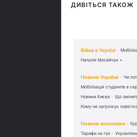
ДИВІТЬСЯ ТАКОЖ
Війна в Україні
Мобіліз
Наталія Мосейчук +
Новини України
Чи пот
Мобілізація студентів в се
Новини Києва
Що змінить
Кому не загрожує повістка
Новини економіки
Ку
Тарифи на газ
Укрзалізн