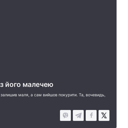
 з його малечею
 залишив маля, а сам вийшов покурити. Та, вочевидь,