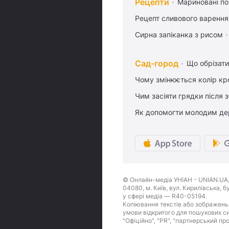
Рецепти
Мариновані по
Рецепт сливового варення,
Сирна запіканка з рисом
Сад-город
Що обрізати
Чому змінюється колір кро
Чим засіяти грядки після
Як допомогти молодим де
© Онлайн-медіа УНІАН - UNIAN.UA, 
04080, м. Київ, вул. Кирилівська, 
у сфері медіа — R40-05194.
Копіювання текстів або зображень,
умови відкритого для пошукових си
"Офіційно", "PR", "партнерський пр