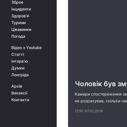
Зброя
Інциденти
Здоров'я
Туризм
Цікавинки
Погода
Відео з Youtube
Статті
Інтерв'ю
Думки
Лонгріди
Чоловік був зм
Архів
Вакансії
Камери спостереження зафі
Контакти
не розрахував, скільки ча
12:57, 07.02.2019