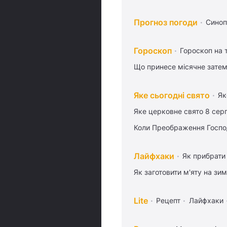
Прогноз погоди
Синоп
Гороскоп
Гороскоп на
Що принесе місячне затем
Яке сьогодні свято
Як
Яке церковне свято 8 сер
Коли Преображення Госпо
Лайфхаки
Як прибрати 
Як заготовити м'яту на зи
Lite
Рецепт
Лайфхаки