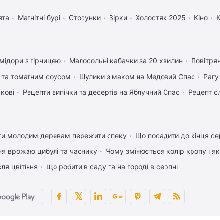
ята
Магнітні бурі
Стосунки
Зірки
Холостяк 2025
Кіно
К
мідори з гірчицею
Малосольні кабачки за 20 хвилин
Повітря
 та томатним соусом
Шулики з маком на Медовий Спас
Рагу
чкові
Рецепти випічки та десертів на Яблучний Спас
Рецепт сл
ти молодим деревам пережити спеку
Що посадити до кінця се
ня врожаю цибулі та часнику
Чому змінюється колір кропу і я
ля цвітіння
Що робити в саду та на городі в серпні