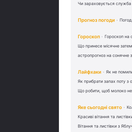
Чи зараховується служба 
Прогноз погоди
Погод
Гороскоп
Гороскоп на 
Що принесе місячне затем
астропрогноз на сонячне 
Лайфхаки
Як не помили
Як прибрати запах поту з 
Що робити, щоб молоко не
Яке сьогодні свято
Ко
Красиві вітання та листі
Вітання та листівки з Ябл