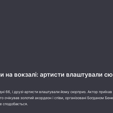
ви на вокзалі: артисти влаштували с
дні 66, і друзі-артисти влаштували йому сюрприз. Актор приїхав 
ого очікував золотий акордеон і співи, організовані Богданом 
не сподобається.