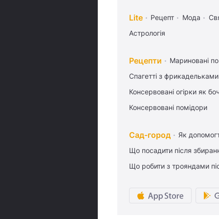
Lite
Рецепт
Мода
Св
Астрологія
Рецепти
Мариновані по
Спагетті з фрикадельками
Консервовані огірки як бо
Консервовані помідори
Сад-город
Як допомог
Що посадити після збиран
Що робити з трояндами піс