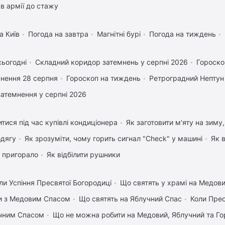
в армії до стажу
а Київ
Погода на завтра
Магнітні бурі
Погода на тиждень
сьогодні
Складний коридор затемнень у серпні 2026
Гороско
нення 28 серпня
Гороскоп на тиждень
Ретроградний Нептун
затемнення у серпні 2026
тися під час купівлі кондиціонера
Як заготовити м'яту на зиму
одягу
Як зрозуміти, чому горить сигнал "Check" у машині
Як 
 пригорало
Як відбілити рушники
ли Успіння Пресвятої Богородиці
Що святять у храмі на Медов
вки з Медовим Спасом
Що святять на Яблучний Спас
Коли Пре
учним Спасом
Що не можна робити на Медовий, Яблучний та Го