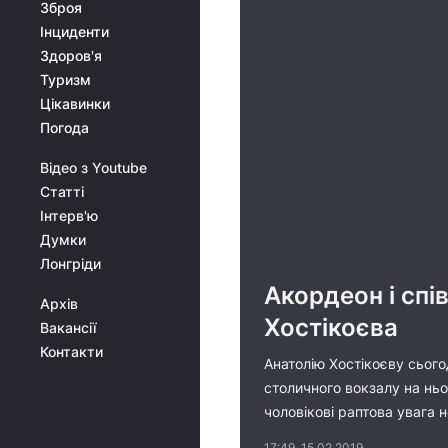
Зброя
Інциденти
Здоров'я
Туризм
Цікавинки
Погода
Відео з Youtube
Статті
Інтерв'ю
Думки
Лонгріди
Акордеон і спі
Архів
Хостікоєва
Вакансії
Контакти
Анатолію Хостікоєву сього
столичного вокзалу на нь
чоловікові раптова увага 
17:49, 15.02.2019