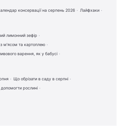
алендар консервації на серпень 2026
Лайфхаки
ний лимонний зефір
 з м'ясом та картоплею
ивового варення, як у бабусі
рпня
Що обрізати в саду в серпні
к допомогти рослині