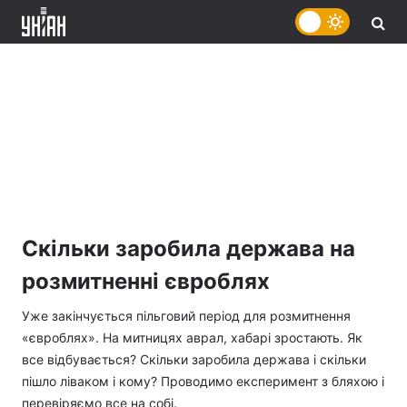
Скільки заробила держава на
розмитненні євроблях
Уже закінчується пільговий період для розмитнення
«євроблях». На митницях аврал, хабарі зростають. Як
все відбувається? Скільки заробила держава і скільки
пішло ліваком і кому? Проводимо експеримент з бляхою і
перевіряємо все на собі.